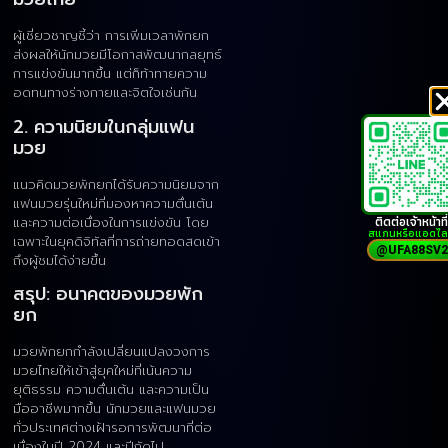
ผู้เชี่ยวชาญชี้ว่า การเพิ่มเวลาพักยก
ส่งผลให้นักมวยมีโอกาสพัฒนากลยุทธ์
การแข่งขันมากขึ้น แต่ก็ท้าทายความ
อดทนทางร่างกายและจิตใจเช่นกัน
2. ความนิยมในกลุ่มแฟน
มวย
แนวคิดมวยพักยกได้รับความนิยมจาก
แฟนมวยรุ่นใหม่ที่มองหาความตื่นเต้น
ติดต่อเจ้าหน้าที่
และความต่อเนื่องในการแข่งขัน โดย
สแกนหรือแอดไล
เฉพาะในยุคดิจิทัลที่การถ่ายทอดสดเข้า
@UFA88SV2
ถึงผู้ชมได้ง่ายขึ้น
สรุป: อนาคตของมวยพัก
ยก
มวยพักยกกำลังเปลี่ยนแปลงวงการ
มวยไทยให้เข้าสู่ยุคใหม่ที่เน้นความ
ยุติธรรม ความตื่นเต้น และความเป็น
มืออาชีพมากขึ้น นักมวยและแฟนมวย
ทั่วประเทศต่างเฝ้ารอการพัฒนาที่ต่อ
เนื่องในปี 2024 และปีถัดไป