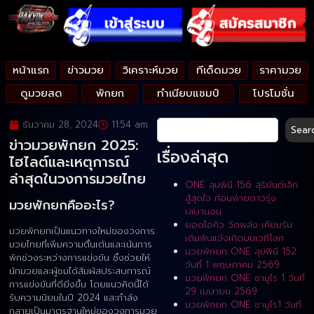
หน้าแรก
ข่าวมวย
วิเคราะห์มวย
ทีเด็ดมวย
ราคามวย
ดูมวยสด
พักยก
ทำเนียบแชมป์
โปรโมชั่น
ธันวาคม 28, 2024
11:54 am
Sear
ข่าวมวยพักยก 2025:
เรื่องล่าสุด
ไฮไลต์และเหตุการณ์
ล่าสุดในวงการมวยไทย
ONE ลุมพินี 156 สุริยันต์เล็ก
สู้สุดใจ ก่อนพ่ายดาวรุ่ง
มวยพักยกคืออะไร?
เลบานอน
ยอดไอคิว วัดพลัง เคียมรัน
มวยพักยกเป็นแนวทางใหม่ของวงการ
เดิมพันแจ้งเกิดบนเวทีโลก
มวยไทยที่เพิ่มความตื่นเต้นและเน้นการ
มวยพักยก ONE ลุมพินี 152
พักช่วงระหว่างการแข่งขัน ซึ่งช่วยให้
วันที่ 1 พฤษภาคม 2569
นักมวยและผู้ชมได้สัมผัสประสบการณ์
มวยพักยก ONE ซามูไร 1 วันที่
การแข่งขันที่ดียิ่งขึ้น โดยแนวคิดนี้ได้
29 เมษายน 2569
รับความนิยมในปี 2024 และกำลัง
มวยพักยก ONE ซามูไร1 วันที่
กลายเป็นมาตรฐานใหม่ของวงการมวย