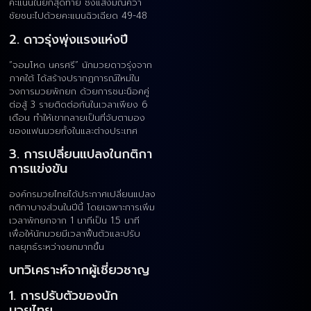
คะแนนในยกสุดท้าย ซึ่งแสงมณีคว้า
ชัยชนะไปด้วยคะแนนฉิวเฉียด 49-48
2. ดาวรุ่งพุ่งแรงแห่งปี
“จอมโหด นครศรี” นักมวยดาวรุ่งจาก
ภาคใต้ ได้สร้างปรากฏการณ์ใหม่ใน
วงการมวยพักยก ด้วยการชนะน็อคคู่
ต่อสู้ 3 รายติดต่อกันในเวลาเพียง 6
เดือน ทำให้เขากลายเป็นที่จับตามอง
ของแฟนมวยทั้งในและต่างประเทศ
3. การเปลี่ยนแปลงในกติกา
การแข่งขัน
องค์กรมวยไทยได้ประกาศเปลี่ยนแปลง
กติกาบางส่วนในปีนี้ โดยเฉพาะการเพิ่ม
เวลาพักยกจาก 1 นาทีเป็น 1.5 นาที
เพื่อให้นักมวยมีเวลาฟื้นตัวและปรับ
กลยุทธ์ระหว่างยกมากขึ้น
บทวิเคราะห์จากผู้เชี่ยวชาญ
1. การปรับตัวของนัก
มวยไทย