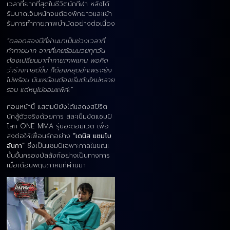
เวลาที่ยากที่สุดในชีวิตนักกีฬา หลังได้
รับบาดเจ็บหนักจนต้องพักยาวและเข้า
รับการทำกายภาพบำบัดอย่างต่อเนื่อง
“ตลอดสองปีที่ผ่านมาเป็นช่วงเวลาที่
ท้าทายมาก จากที่เคยซ้อมมวยทุกวัน
ต้องเปลี่ยนมาทำกายภาพแทน พอคิด
ว่าร่างกายดีขึ้น ก็ต้องหยุดอีกเพราะยัง
ไม่พร้อม มันเหมือนต้องเริ่มต้นใหม่หลาย
รอบ แต่หนูไม่ยอมแพ้ค่ะ”
ก่อนหน้านี้ แสตมป์ยังได้แสดงสปิริต
นักสู้ตัวจริงด้วยการ สละเข็มขัดแชมป์
โลก ONE MMA รุ่นอะตอมเวต เพื่อ
ส่งต่อให้เพื่อนรักอย่าง
“เดนิส แซมโบ
อันกา”
ซึ่งเป็นแชมป์เฉพาะกาลในขณะ
นั้นขึ้นครองบัลลังก์อย่างเป็นทางการ
เมื่อเดือนพฤษภาคมที่ผ่านมา