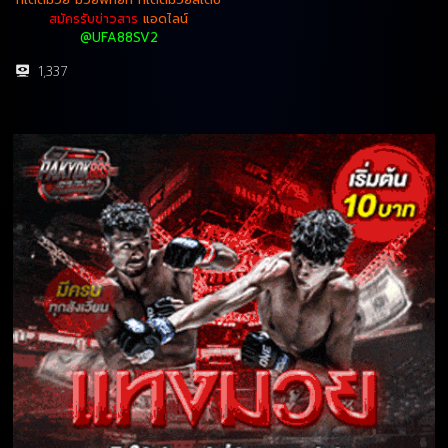
สมัครรับข่าวสาร
แอดไลน์
@UFA88SV2
1,337