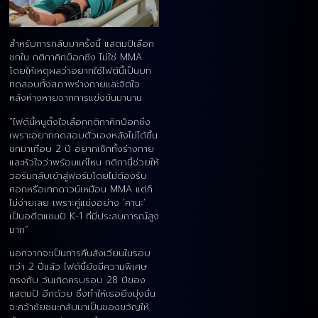
สำหรับการกลับมาครั้งนี้ แสตมป์เลือก
ชกใน กติกาคิกบ็อกซิ่ง ไม่ใช่ MMA
โดยให้เหตุผลว่าอยากใช้ไฟต์นี้เป็นบท
ทดสอบทั้งสภาพร่างกายและจิตใจ
หลังห่างหายจากการแข่งขันมานาน
“ไฟต์นี้หนูตั้งใจเลือกกติกาคิกบ็อกซิ่ง
เพราะอยากทดสอบตัวเองหลังไม่ได้ขึ้น
ชกมาเกือบ 2 ปี อยากเช็กทั้งร่างกาย
และหัวใจว่าพร้อมแค่ไหน กติกานี้ช่วยให้
วอร์มกลับเข้าสู่ฟอร์มโดยไม่ต้องรับ
ศอกหรือเทกดาวน์เหมือน MMA แต่ก็
ไม่ง่ายเลย เพราะคู่แข่งอย่าง ‘คานะ’
เป็นอดีตแชมป์ K-1 ที่มีประสบการณ์สูง
มาก”
นอกจากจะเป็นการคืนสังเวียนในรอบ
กว่า 2 ปีแล้ว ไฟต์นี้ยังมีความพิเศษ
ตรงกับ วันเกิดครบรอบ 28 ปีของ
แสตมป์ อีกด้วย ซึ่งทำให้เธอยิ่งมุ่งมั่น
จะคว้าชัยชนะกลับมาเป็นของขวัญให้