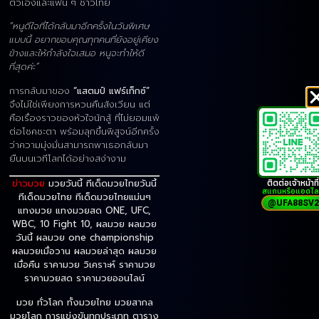
ตัวเองและแฟน ๆ ชาวไทย
“หนูดีใจที่ได้กลับมาอีกครั้งในวันพิเศษ
แบบนี้ อยากขอบคุณทุกคนที่ยังอยู่เคียง
ข้างและให้กำลังใจเสมอ หนูจะทำให้ดี
ที่สุดค่ะ”
การกลับมาของ
“แสตมป์ แฟร์เท็กซ์”
จึงไม่ใช่เพียงการหวนคืนสังเวียน แต่
คือเรื่องราวของหัวใจนักสู้ ที่ไม่ยอมแพ้
ต่อโชคชะตา พร้อมลุกขึ้นพิสูจน์อีกครั้ง
ว่าความมุ่งมั่นสามารถพาเธอกลับมา
ยืนบนเวทีโลกได้อย่างสง่างาม
ติดต่อเจ้าหน้าที่
ข่าวมวย
มวยวันนี้ ทีเด็ดมวยไทยวันนี้
สแกนหรือแอดไล
ทีเด็ดมวยไทย ทีเด็ดมวยไทยแม่นๆ
@UFA88SV2
แทงมวย แทงมวยสด ONE, UFC,
WBC, 10 Fight 10, ผลมวย ผลมวย
วันนี้ ผลมวย one championship
ผลมวยเมื่อวาน ผลมวยล่าสุด ผลมวย
เมื่อคืน ราคามวย วิเคราะห์ ราคามวย
ราคามวยสด ราคามวยออนไลน์
มวย ทั่วโลก ทั้งมวยไทย มวยสากล
มวยโลก การแข่งขันทุกประเภท ตาราง