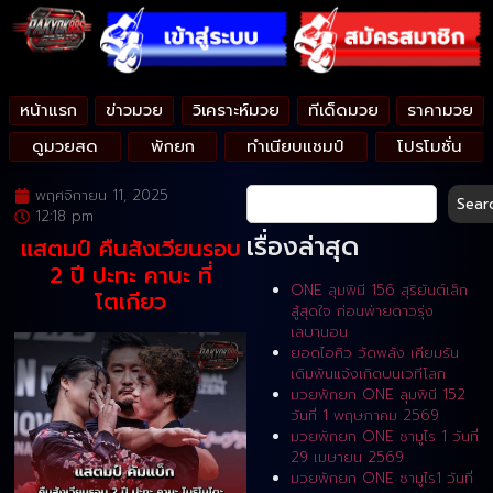
หน้าแรก
ข่าวมวย
วิเคราะห์มวย
ทีเด็ดมวย
ราคามวย
ดูมวยสด
พักยก
ทำเนียบแชมป์
โปรโมชั่น
พฤศจิกายน 11, 2025
Sear
12:18 pm
เรื่องล่าสุด
แสตมป์ คืนสังเวียนรอบ
2 ปี ปะทะ คานะ ที่
ONE ลุมพินี 156 สุริยันต์เล็ก
โตเกียว
สู้สุดใจ ก่อนพ่ายดาวรุ่ง
เลบานอน
ยอดไอคิว วัดพลัง เคียมรัน
เดิมพันแจ้งเกิดบนเวทีโลก
มวยพักยก ONE ลุมพินี 152
วันที่ 1 พฤษภาคม 2569
มวยพักยก ONE ซามูไร 1 วันที่
29 เมษายน 2569
มวยพักยก ONE ซามูไร1 วันที่