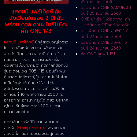
29 เมษายน 2569
มวยพักยก ONE SAMURAI 1
แสตมป์ แฟร์เท็กซ์ คืน
วันที่ 29 เมษายน 2569
สังเวียนในรอบ 2 ปี! ลั่น
ONE ซามูไร 1 เดือดทุกคู่! ศึก
พร้อม ดวล คานะ โมริโมโตะ
ประวัติศาสตร์ที่โลกต้องจารึก
ศึก ONE 173
มวยพักยก ONE ลุมพินี 151
วันที่ 24 เมษายน 2569
แสตมป์ แฟร์เท็กซ์
นักสู้สาวขวัญใจชาว
มวยพักยก ONE ลุมพินี 151
ไทยจากจังหวัดระยอง หลังห่างหาย
วันที่ 24 เมษายน 2569
จากสังเวียนไปกว่าสองปีเต็ม เตรียม
ศึก ONE ลุมพินี 151
กลับมาสร้างปรากฏการณ์อีกครั้ง
ด้วยการขึ้นชกภายใต้ กติกาคิกบ็อกซิ่ง
รุ่นอะตอมเวต (105–115 ปอนด์) พบ
กับยอดนักสู้ชาวญี่ปุ่น คานะ โมริโมโตะ
ในศึกใหญ่ระดับโลก ONE 173:
ซุปเปอร์บอน vs มาซาอากิ โนอิริ วัน
อาทิตย์ที่ 16 พฤศจิกายน 2568 ณ
อาริอาเกะ อารีนา กรุงโตเกียว ประเทศ
ญี่ปุ่น เริ่มคู่แรกเวลา 11.00 น. ตาม
เวลาประเทศไทย
การกลับมาครั้งนี้มีความหมายมาก
สำหรับ
Stamp Fairtex
เพราะตลอด
สองปีที่ผ่านมา เธอต้องต่อสู้กับช่วง