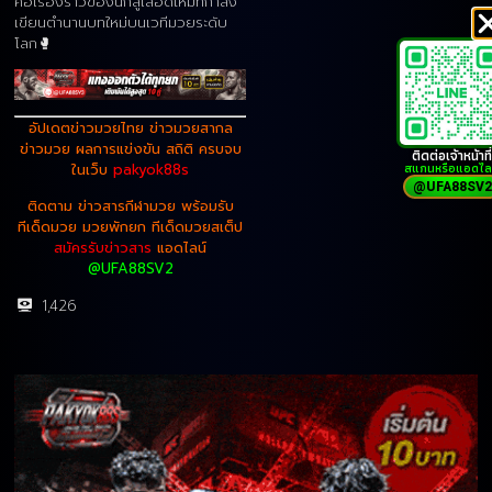
คือเรื่องราวของนักสู้เลือดใหม่ที่กำลัง
เขียนตำนานบทใหม่บนเวทีมวยระดับ
โลก🥊
อัปเดตข่าวมวยไทย ข่าวมวยสากล
ข่าวมวย ผลการแข่งขัน สถิติ ครบจบ
ติดต่อเจ้าหน้าที่
สแกนหรือแอดไล
ในเว็บ
pakyok88s
@UFA88SV2
ติดตาม ข่าวสารกีฬามวย พร้อมรับ
ทีเด็ดมวย มวยพักยก ทีเด็ดมวยสเต็ป
สมัครรับข่าวสาร
แอดไลน์
@UFA88SV2
1,426