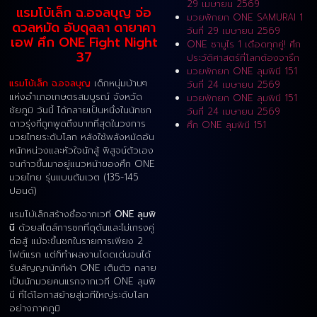
29 เมษายน 2569
แรมโบ้เล็ก ฉ.อจลบุญ จ่อ
มวยพักยก ONE SAMURAI 1
ดวลหมัด อับดุลลา ดายาคา
วันที่ 29 เมษายน 2569
เอฟ ศึก ONE Fight Night
ONE ซามูไร 1 เดือดทุกคู่! ศึก
37
ประวัติศาสตร์ที่โลกต้องจารึก
มวยพักยก ONE ลุมพินี 151
แรมโบ้เล็ก ฉ.อจลบุญ
เด็กหนุ่มบ้านๆ
วันที่ 24 เมษายน 2569
แห่งอำเภอเกษตรสมบูรณ์ จังหวัด
มวยพักยก ONE ลุมพินี 151
ชัยภูมิ วันนี้ ได้กลายเป็นหนึ่งในนักชก
วันที่ 24 เมษายน 2569
ดาวรุ่งที่ถูกพูดถึงมากที่สุดในวงการ
ศึก ONE ลุมพินี 151
มวยไทยระดับโลก หลังใช้พลังหมัดอัน
หนักหน่วงและหัวใจนักสู้ พิสูจน์ตัวเอง
จนก้าวขึ้นมาอยู่แนวหน้าของศึก ONE
มวยไทย รุ่นแบนตัมเวต (135-145
ปอนด์)
แรมโบ้เล็กสร้างชื่อจากเวที
ONE ลุมพิ
นี
ด้วยสไตล์การชกที่ดุดันและไม่เกรงคู่
ต่อสู้ แม้จะขึ้นชกในรายการเพียง 2
ไฟต์แรก แต่ก็ทำผลงานโดดเด่นจนได้
รับสัญญานักกีฬา ONE เต็มตัว กลาย
เป็นนักมวยคนแรกจากเวที ONE ลุมพิ
นี ที่ได้โอกาสย้ายสู่เวทีใหญ่ระดับโลก
อย่างภาคภูมิ