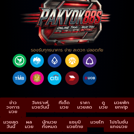
รองรับทุกธนาคาร ง่าย สะดวก ปลอดภัย
ข่าว
วิเคราะห์
ทีเด็ด
ราคา
ดู
มวยพัก
วงการ
มวยวันนี้
มวย
มวยสด
มวย
ยกvip
มวย
มวยสด
ผล
นักมวย
แชมป์
มวยไทย
โปรโมชั่น
วันนี้
มวย
ทั้งหมด
มวยไทย
แทงมวย