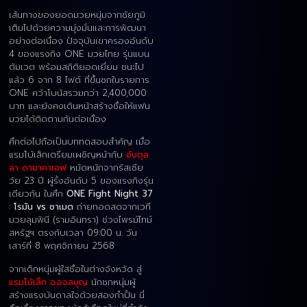
เส้นทางของยอดมวยหนุ่มจากชัยภูมิ
เต็มไปด้วยความมุ่งมั่นและการพัฒนา
อย่างต่อเนื่อง ปัจจุบันเขาครองอันดับ
4 ของแรงกิง ONE มวยไทย รุ่นแบน
ตัมเวต พร้อมสถิติยอดเยี่ยม ชนะไป
แล้ว 6 จาก 8 ไฟต์ ที่ขึ้นชกในรายการ
ONE คว้าโบนัสรวมกว่า 2,400,000
บาท และยังคงเดินหน้าสร้างชื่อให้แฟน
มวยได้ติดตามกันต่อเนื่อง
ศึกต่อไปถือเป็นบททดสอบสำคัญ เมื่อ
แรมโบ้เล็กเตรียมเผชิญหน้ากับ
อับดุล
ลา ดายาคาเอฟ
หมัดหนักจากรัสเซีย
วัย 23 ปี ผู้รั้งอันดับ 5 ของแรงกิงรุ่น
เดียวกัน ในศึก
ONE Fight Night 37
:
โรมัน vs ซาเมต
ถ่ายทอดสดจากเวที
มวยลุมพินี (รามอินทรา) ช่วงไพรม์ไทม์
สหรัฐฯ ตรงกับเวลา 09:00 น. วัน
เสาร์ที่ 8 พฤศจิกายน 2568
จากเด็กหนุ่มผู้ใสซื่อในต่างจังหวัด สู่
แรมโบ้เล็ก
ฉ.อจลบุญ
นักชกหนุ่มผู้
สร้างแรงบันดาลใจด้วยสองกำปั้น นี่