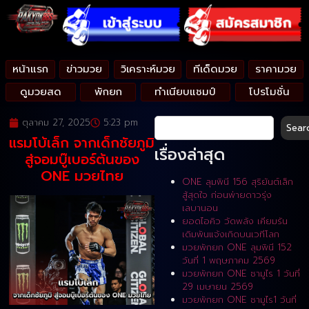
หน้าแรก
ข่าวมวย
วิเคราะห์มวย
ทีเด็ดมวย
ราคามวย
ดูมวยสด
พักยก
ทำเนียบแชมป์
โปรโมชั่น
ตุลาคม 27, 2025
5:23 pm
Sear
แรมโบ้เล็ก จากเด็กชัยภูมิ
เรื่องล่าสุด
สู่จอมบู๊เบอร์ต้นของ
ONE มวยไทย
ONE ลุมพินี 156 สุริยันต์เล็ก
สู้สุดใจ ก่อนพ่ายดาวรุ่ง
เลบานอน
ยอดไอคิว วัดพลัง เคียมรัน
เดิมพันแจ้งเกิดบนเวทีโลก
มวยพักยก ONE ลุมพินี 152
วันที่ 1 พฤษภาคม 2569
มวยพักยก ONE ซามูไร 1 วันที่
29 เมษายน 2569
มวยพักยก ONE ซามูไร1 วันที่