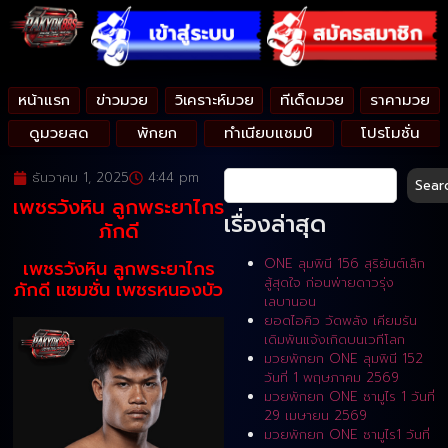
หน้าแรก
ข่าวมวย
วิเคราะห์มวย
ทีเด็ดมวย
ราคามวย
ดูมวยสด
พักยก
ทำเนียบแชมป์
โปรโมชั่น
ธันวาคม 1, 2025
4:44 pm
Sear
เพชรวังหิน ลูกพระยาไกร
เรื่องล่าสุด
ภักดี
ONE ลุมพินี 156 สุริยันต์เล็ก
เพชรวังหิน ลูกพระยาไกร
สู้สุดใจ ก่อนพ่ายดาวรุ่ง
ภักดี แซมซั่น เพชรหนองบัว
เลบานอน
ยอดไอคิว วัดพลัง เคียมรัน
เดิมพันแจ้งเกิดบนเวทีโลก
มวยพักยก ONE ลุมพินี 152
วันที่ 1 พฤษภาคม 2569
มวยพักยก ONE ซามูไร 1 วันที่
29 เมษายน 2569
มวยพักยก ONE ซามูไร1 วันที่