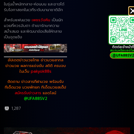
ในรุ่นน้ำหนักกลาง-ค่อนบน และอาจได้
รับโอกาสชกในเวทีระดับนานาชาติอีก
สำหรับแฟนมวย
เพชรวังหิน
เป็นนัก
มวยที่ควรจับตา ถ้าเขารักษาความ
สม่ำเสมอ และพัฒนาข้อเสียให้กลาย
เป็นจุดแข็ง
ติดต่อเจ้าหน้าที่
สแกนหรือแอดไล
@UFA88SV2
อัปเดตข่าวมวยไทย ข่าวมวยสากล
ข่าวมวย ผลการแข่งขัน สถิติ ครบจบ
ในเว็บ
pakyok88s
ติดตาม ข่าวสารกีฬามวย พร้อมรับ
ทีเด็ดมวย มวยพักยก ทีเด็ดมวยสเต็ป
สมัครรับข่าวสาร
แอดไลน์
@UFA88SV2
1,287