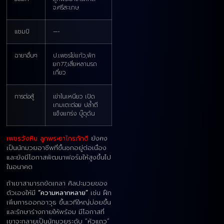
จ.ศรีสะเกษ
แชมป์
—-
ฉายาอื่นๆ
ป.เพชรไข่แก้ว,พัก
ยก77,เสี่ยหลามรถ
เกี่ยว
การต่อสู้
เข่าในเหนียว เปิด
เกมเตะต่อย ปล้ำตี
แข็งแกร่ง บู๊ดุดัน
เพชรวังหิน ลูกพระยาไกรภักดี
ยังคง
เป็นนักมวยอาชีพที่ขึ้นชกอยู่ต่อเนื่อง
และยังมีโอกาสพัฒนาฟอร์มให้สูงขึ้นไป
ในอนาคต
ถ้าเขาสามารถขัดเกลา ศิลปะมวยของ
ตัวเองให้มี
“ความหลากหลาย”
เช่น ฝึก
เพิ่มการออกอาวุธ ขึ้นเวทีใหญ่บ่อยขึ้น
และรักษาร่างกายให้พร้อม มีโอกาสที่
เขาจะกลายเป็นนักมวยระดับ “หัวแถว”