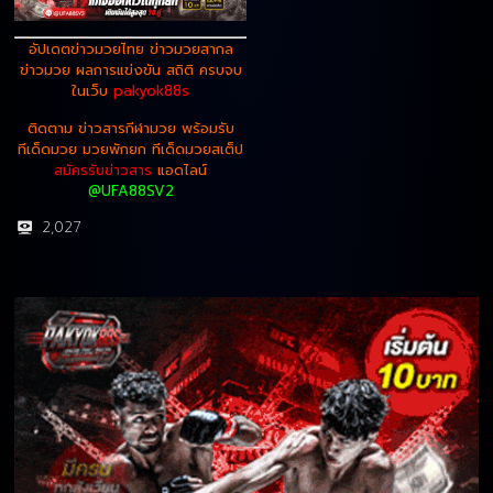
อัปเดตข่าวมวยไทย ข่าวมวยสากล
ข่าวมวย ผลการแข่งขัน สถิติ ครบจบ
ในเว็บ
pakyok88s
ติดตาม ข่าวสารกีฬามวย พร้อมรับ
ทีเด็ดมวย มวยพักยก ทีเด็ดมวยสเต็ป
สมัครรับข่าวสาร
แอดไลน์
@UFA88SV2
2,027