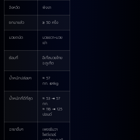
จังหวัด
พังงา
ชกมาแล้ว
≥ 50 ครั้ง
มวยถนัด
มวยขวา+มวย
เข่า
ซ้อมที่
อีเกิ้ลมวยไทย
จ.ภูเก็ต
น้ำหนักปล่อยๆ
≈ 57
กก. ≤4kg
น้ำหนักที่ดีที่สุด
≈ 53 ⇥ 57
กก.
≈ 116 ⇥ 125
ปอนด์
ฉายาอื่นๆ
เพชรธันวา
ไฟต์เตอร์