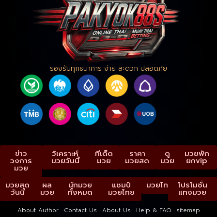
รองรับทุกธนาคาร ง่าย สะดวก ปลอดภัย
ข่าว
วิเคราะห์
ทีเด็ด
ราคา
ดู
มวยพัก
วงการ
มวยวันนี้
มวย
มวยสด
มวย
ยกvip
มวย
มวยสด
ผล
นักมวย
แชมป์
มวยไทย
โปรโมชั่น
วันนี้
มวย
ทั้งหมด
มวยไทย
แทงมวย
About Author
Contact Us
About Us
Help & FAQ
sitemap