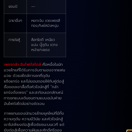
แชมป์
—-
ฉายาอื่นๆ
หยกเงิน เดชเพชรสี
ทอง,ศิษย์สมิงหนุ่ม
การต่อสู้
ล็อกรัดตี เหนียว
แน่น บู๊ดุดัน ขวาง
หน้าแทงแรง
เพชรกล้า อินไฟต์สไตล์
คือหนึ่งในนัก
มวยไทยที่ได้รับการจับตามองจากแฟน
มวย ด้วยสไตล์การชกที่ดุดัน
แข็งแกร่ง และไม่ยอมถอยให้กับคู่ต่อสู้
ชื่อของเขาสื่อถึงหัวใจนักสู้ที่ “กล้า
แกร่งดั่งเพชร” และสะท้อนเอกลักษณ์
การชกแบบเดินชนตามแบบฉบับค่าย
อินไฟต์สไตล์อย่างชัดเจน
ภาพแทนของนักมวยไทยยุคใหม่ที่มีทั้ง
ความดุดัน ความมีวินัย และหัวใจนักสู้
เขาไม่เพียงต่อสู้เพื่อชัยชนะบนเวที แต่
ยังต่อสู้เพื่อความฝันและศักดิ์ศรีของ