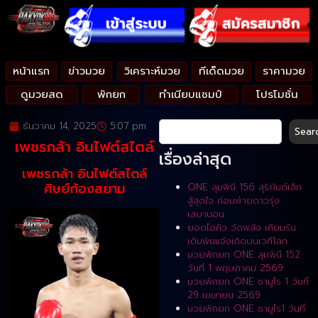
หน้าแรก
ข่าวมวย
วิเคราะห์มวย
ทีเด็ดมวย
ราคามวย
ดูมวยสด
พักยก
ทำเนียบแชมป์
โปรโมชั่น
ธันวาคม 14, 2025
5:07 pm
Sear
เพชรกล้า อินไฟต์สไตล์
เรื่องล่าสุด
เพชรกล้า อินไฟต์สไตล์
ศิษย์ก้องสยาม
ONE ลุมพินี 156 สุริยันต์เล็ก
สู้สุดใจ ก่อนพ่ายดาวรุ่ง
เลบานอน
ยอดไอคิว วัดพลัง เคียมรัน
เดิมพันแจ้งเกิดบนเวทีโลก
มวยพักยก ONE ลุมพินี 152
วันที่ 1 พฤษภาคม 2569
มวยพักยก ONE ซามูไร 1 วันที่
29 เมษายน 2569
มวยพักยก ONE ซามูไร1 วันที่