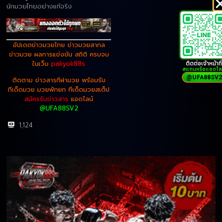
นักมวยไทยอย่างแท้จริง
อัปเดตข่าวมวยไทย ข่าวมวยสากล
ข่าวมวย ผลการแข่งขัน สถิติ ครบจบ
ติดต่อเจ้าหน้าที่
ในเว็บ
pakyok88s
สแกนหรือแอดไล
@UFA88SV2
ติดตาม ข่าวสารกีฬามวย พร้อมรับ
ทีเด็ดมวย มวยพักยก ทีเด็ดมวยสเต็ป
สมัครรับข่าวสาร
แอดไลน์
@UFA88SV2
1,124