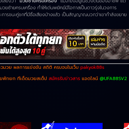
่อเสียงว่า
“มวยซ้ายครบเครื่อง”
แม้จะยังอยู่ในช่วงต้นของอาชีพ แต่
วยซ้ายครบเครื่อง ทำให้เด่นพยัคฆ์มีโอกาสเป็นดาวรุ่งในวงการ
การชนะคู่ชกที่มีชื่อเสียงบ้างแล้ว เป็นสัญญาณบวกว่าเขากำลังขยาย
วมวย ผลการแข่งขัน สถิติ ครบจบในเว็บ
pakyok88s
วยพักยก ทีเด็ดมวยสเต็ป
สมัครรับข่าวสาร
แอดไลน์
@UFA88SV2