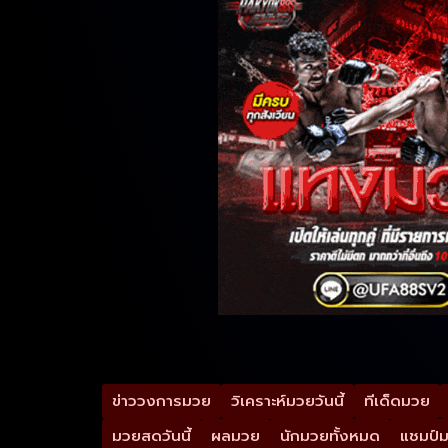
ข่าววงการมวย
วิเคราะห์มวยวันนี้
ทีเด็ดมวย
มวยสดวันนี้
ผลมวย
นักมวยทั้งหมด
แชมป์