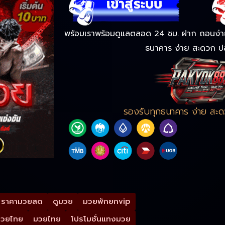
พร้อมเราพร้อมดูแลตลอด 24 ชม. ฝาก ถอนง่าย 
ธนาคาร ง่าย สะดวก ป
รองรับทุกธนาคาร ง่าย สะ
ราคามวยสด
ดูมวย
มวยพักยกvip
มวยไทย
มวยไทย
โปรโมชั่นแทงมวย