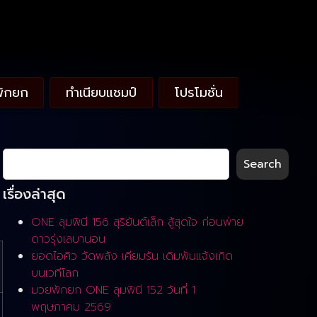
พักยก
ทำเนียบแชมป์
โปรโมชั่น
Search
เรื่องล่าสุด
ONE ลุมพินี 156 สุริยันต์เล็ก สู้สุดใจ ก่อนพ่าย
ดาวรุ่งเลบานอน
ยอดไอคิว วัดพลัง เคียมรัน เดิมพันแจ้งเกิด
บนเวทีโลก
มวยพักยก ONE ลุมพินี 152 วันที่ 1
พฤษภาคม 2569