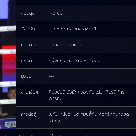
ส่วนสูง
173 ซม.
จังหวัด
อ.เดชอุดม จ.อุบลราชธานี
มวยถนัด
มวยซ้าย+มวยฝีมือ
ซ้อมที่
หนึ่งชัยวัฒน์ จ.อุบลราชธานี
แชมป์
—-
ฉายาอื่นๆ
ศิษย์ซ้อนิ,บังมัดคลองตัน,เด่น เกียรติภัทร
พรรณ
การต่อสู้
เข่าในเหนียว เปิดเกมปล้ำใน ล็อกรัดตีแทงยัด
ไส้แรง