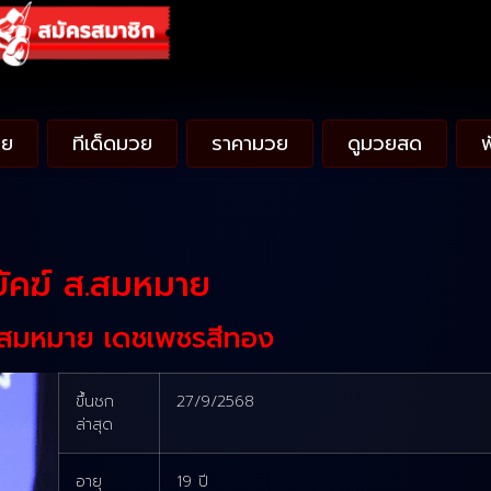
วย
ทีเด็ดมวย
ราคามวย
ดูมวยสด
ยัคฆ์ ส.สมหมาย
ส.สมหมาย เดชเพชรสีทอง
ขึ้นชก
27/9/2568
ล่าสุด
อายุ
19 ปี