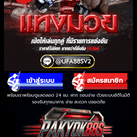
พร้อมเราพร้อมดูแลตลอด 24 ชม. ฝาก ถอนง่าย ด้วยระบบอัติโนมัติ
รองรับทุกธนาคาร ง่าย สะดวก ปลอดภัย