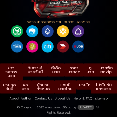
รองรับทุกธนาคาร ง่าย สะดวก ปลอดภัย
ข่าว
วิเคราะห์
ทีเด็ด
ราคา
ดู
มวยพัก
วงการ
มวยวันนี้
มวย
มวยสด
มวย
ยกvip
มวย
มวยสด
ผล
นักมวย
แชมป์
มวยไทย
โปรโมชั่น
วันนี้
มวย
ทั้งหมด
มวยไทย
แทงมวย
About Author
Contact Us
About Us
Help & FAQ
sitemap
© Copyright 2025 www.pakyok88s.co by
UFABET
All
Rights Reserved.