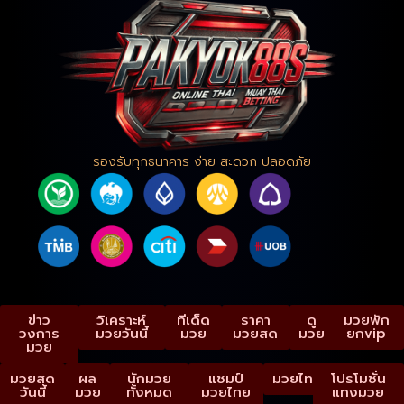
รองรับทุกธนาคาร ง่าย สะดวก ปลอดภัย
ข่าว
วิเคราะห์
ทีเด็ด
ราคา
ดู
มวยพัก
วงการ
มวยวันนี้
มวย
มวยสด
มวย
ยกvip
มวย
มวยสด
ผล
นักมวย
แชมป์
มวยไทย
โปรโมชั่น
วันนี้
มวย
ทั้งหมด
มวยไทย
แทงมวย