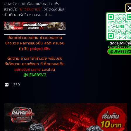
บกพร่องและเสริมจุดแข็งเสมอ เพื่อ
สร้างชื่อ
“นาวีอันดามัน”
ให้โดดเด่นและ
เป็นที่ยอมรับในวงการมวยไทย
อัปเดตข่าวมวยไทย ข่าวมวยสากล
ติดต่อเจ้าหน้าที่
ข่าวมวย ผลการแข่งขัน สถิติ ครบจบ
สแกนหรือแอดไล
ในเว็บ
pakyok88s
@UFA88SV2
ติดตาม ข่าวสารกีฬามวย พร้อมรับ
ทีเด็ดมวย มวยพักยก ทีเด็ดมวยสเต็ป
สมัครรับข่าวสาร
แอดไลน์
@UFA88SV2
1,339