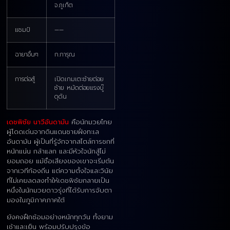
จ.ภูเก็ต
แชมป์
——
ฉายาอื่นๆ
ก.การุณ
การต่อสู้
เปิดเกมเตะซ้ายต่อย
ซ้าย หมัดต่อยแรงบู๊
ดุดัน
เดชพิชัย นาวีอันดามัน
คือนักมวยไทย
ผู้โดดเด่นจากดินแดนชายฝั่งทะเล
อันดามัน ผู้เป็นที่รู้จักจากสไตล์การชกที่
หนักแน่น กล้าแลก และมีหัวใจนักสู้ไม่
ยอมถอย แม้ชื่อเสียงของเขาจะเริ่มต้น
จากเวทีท้องถิ่น แต่ความตั้งใจและวินัย
ที่ไม่เคยลดลงทำให้เดชพิชัยกลายเป็น
หนึ่งในนักมวยดาวรุ่งที่ได้รับการจับตา
มองในภูมิภาคภาคใต้
ยังคงฝึกซ้อมอย่างหนักทุกวัน ทั้งยาม
เช้าและเย็น พร้อมปรับปรุงข้อ