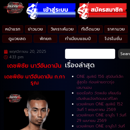
หน้าแรก
ข่าวมวย
วิเคราะห์มวย
ทีเด็ดมวย
ราคามวย
ดูมวยสด
พักยก
ทำเนียบแชมป์
โปรโมชั่น
พฤศจิกายน 20, 2025
Sear
4:33 pm
เรื่องล่าสุด
เดชพิชัย นาวีอันดามัน
เดชพิชัย นาวีอันดามัน ก.กา
ONE ลุมพินี 156 สุริยันต์เล็ก
รุณ
สู้สุดใจ ก่อนพ่ายดาวรุ่ง
เลบานอน
ยอดไอคิว วัดพลัง เคียมรัน
เดิมพันแจ้งเกิดบนเวทีโลก
มวยพักยก ONE ลุมพินี 152
วันที่ 1 พฤษภาคม 2569
มวยพักยก ONE ซามูไร 1 วันที่
29 เมษายน 2569
มวยพักยก ONE ซามูไร1 วันที่