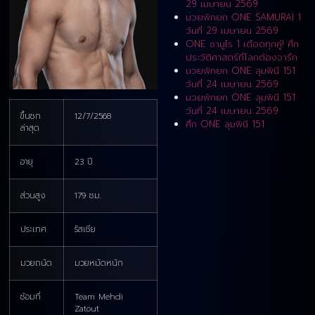
29 เมษายน 2569
มวยพักยก ONE SAMURAI 1
วันที่ 29 เมษายน 2569
ONE ซามูไร 1 เดือดทุกคู่! ศึก
ประวัติศาสตร์ที่โลกต้องจารึก
มวยพักยก ONE ลุมพินี 151
วันที่ 24 เมษายน 2569
มวยพักยก ONE ลุมพินี 151
วันที่ 24 เมษายน 2569
ขึ้นชก
12/7/2568
ศึก ONE ลุมพินี 151
ล่าสุด
อายุ
23 ปี
ส่วนสูง
179 ซม.
ประเทศ
รัสเซีย
มวยถนัด
มวยหมัดหนัก
ซ้อมที่
Team Mehdi
Zatout