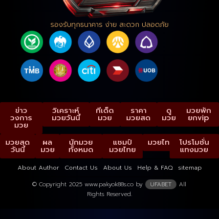
รองรับทุกธนาคาร ง่าย สะดวก ปลอดภัย
ข่าว
วิเคราะห์
ทีเด็ด
ราคา
ดู
มวยพัก
วงการ
มวยวันนี้
มวย
มวยสด
มวย
ยกvip
มวย
มวยสด
ผล
นักมวย
แชมป์
มวยไทย
โปรโมชั่น
วันนี้
มวย
ทั้งหมด
มวยไทย
แทงมวย
About Author
Contact Us
About Us
Help & FAQ
sitemap
© Copyright 2025 www.pakyok88s.co by
UFABET
All
Rights Reserved.