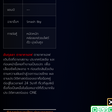
แชมป์
—-
ฉายาอื่นๆ
Smash Boy
การต่อสู้
หมัดหนัก
คล่องแคล่วจบไฟต์
เร็ว มุ่งมั่นสูง
อับดุลลา ดายาคาเอฟ
ดายาคาเอฟ
เติบโตที่ดาเกสถาน ประเทศรัสเซีย และ
ก่อนหน้านี้เคยทำงานเป็นรปภ. เพื่อ
เลี้ยงชีพไปพลาง ๆ ก่อนตัดสินใจเดิน
ตามความฝันเข้าสู่วงการมวยไทย ผล
งานประวัติศาสตร์ของเขาคือน็อคคู่
ต่อสู้ในเวลาแค่ 24 วินาที ที่เวทีลุมพินี
ซึ่งถือเป็นหนึ่งในน็อคเอาต์ที่เร็วมากใน
ประวัติศาสตร์ของ ONE