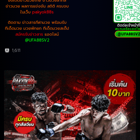
อัปเดตข่าวมวยไทย ข่าวมวยสากล
ข่าวมวย ผลการแข่งขัน สถิติ ครบจบ
ในเว็บ
pakyok88s
ติดตาม ข่าวสารกีฬามวย พร้อมรับ
ติดต่อเจ้าหน้าที่
ทีเด็ดมวย มวยพักยก ทีเด็ดมวยสเต็ป
สแกนหรือแอดไล
สมัครรับข่าวสาร
แอดไลน์
@UFA88SV2
@UFA88SV2
1,611