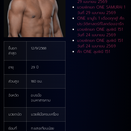
29 เมษายน 2569
มวยพักยก ONE SAMURAI 1
วันที่ 29 เมษายน 2569
ONE ซามูไร 1 เดือดทุกคู่! ศึก
ประวัติศาสตร์ที่โลกต้องจารึก
มวยพักยก ONE ลุมพินี 151
วันที่ 24 เมษายน 2569
มวยพักยก ONE ลุมพินี 151
วันที่ 24 เมษายน 2569
ขึ้นชก
12/9/2568
ศึก ONE ลุมพินี 151
ล่าสุด
อายุ
29 ปี
ส่วนสูง
160 ซม.
จังหวัด
อ.บรบือ
จ.มหาสารคาม
มวยถนัด
มวยฝีมือครบเครื่อง
ซ้อมที่
ท.แสงเทียนน้อย