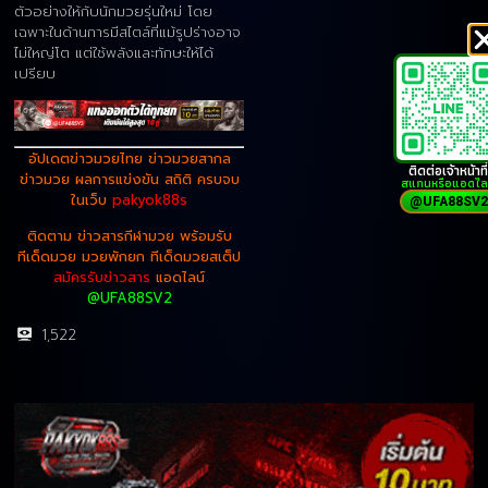
ตัวอย่างให้กับนักมวยรุ่นใหม่ โดย
เฉพาะในด้านการมีสไตล์ที่แม้รูปร่างอาจ
ไม่ใหญ่โต แต่ใช้พลังและทักษะให้ได้
เปรียบ
อัปเดตข่าวมวยไทย ข่าวมวยสากล
ติดต่อเจ้าหน้าที่
ข่าวมวย ผลการแข่งขัน สถิติ ครบจบ
สแกนหรือแอดไล
ในเว็บ
pakyok88s
@UFA88SV2
ติดตาม ข่าวสารกีฬามวย พร้อมรับ
ทีเด็ดมวย มวยพักยก ทีเด็ดมวยสเต็ป
สมัครรับข่าวสาร
แอดไลน์
@UFA88SV2
1,522