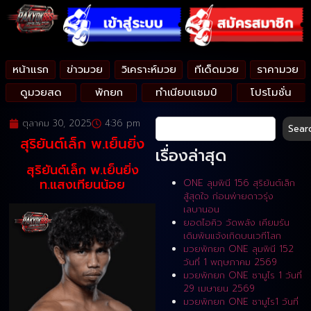
หน้าแรก
ข่าวมวย
วิเคราะห์มวย
ทีเด็ดมวย
ราคามวย
ดูมวยสด
พักยก
ทำเนียบแชมป์
โปรโมชั่น
ตุลาคม 30, 2025
4:36 pm
Sear
สุริยันต์เล็ก พ.เย็นยิ่ง
เรื่องล่าสุด
สุริยันต์เล็ก พ.เย็นยิ่ง
ท.แสงเทียนน้อย
ONE ลุมพินี 156 สุริยันต์เล็ก
สู้สุดใจ ก่อนพ่ายดาวรุ่ง
เลบานอน
ยอดไอคิว วัดพลัง เคียมรัน
เดิมพันแจ้งเกิดบนเวทีโลก
มวยพักยก ONE ลุมพินี 152
วันที่ 1 พฤษภาคม 2569
มวยพักยก ONE ซามูไร 1 วันที่
29 เมษายน 2569
มวยพักยก ONE ซามูไร1 วันที่