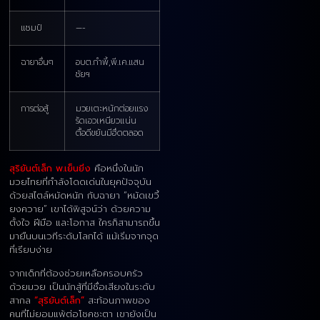
แชมป์
—-
ฉายาอื่นๆ
อบต.กำพี้,พี.เค.แสน
ชัยฯ
การต่อสู้
มวยเตะหนักต่อยแรง
รัดเอวเหนียวแน่น
ตื้อดีขยันมีฮึดตลอด
สุริยันต์เล็ก พ.เย็นยิ่ง
คือหนึ่งในนัก
มวยไทยที่กำลังโดดเด่นในยุคปัจจุบัน
ด้วยสไตล์หมัดหนัก กับฉายา “หมัดเขวี้
ยงควาย” เขาได้พิสูจน์ว่า ด้วยความ
ตั้งใจ ฝีมือ และโอกาส ใครก็สามารถขึ้น
มายืนบนเวทีระดับโลกได้ แม้เริ่มจากจุด
ที่เรียบง่าย
จากเด็กที่ต้องช่วยเหลือครอบครัว
ด้วยมวย เป็นนักสู้ที่มีชื่อเสียงในระดับ
สากล
“สุริยันต์เล็ก”
สะท้อนภาพของ
คนที่ไม่ยอมแพ้ต่อโชคชะตา เขายังเป็น