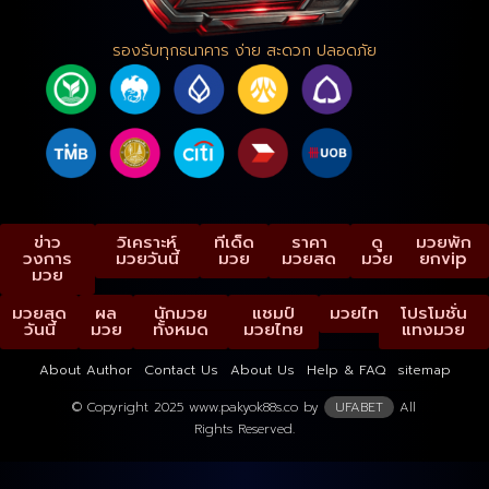
รองรับทุกธนาคาร ง่าย สะดวก ปลอดภัย
ข่าว
วิเคราะห์
ทีเด็ด
ราคา
ดู
มวยพัก
วงการ
มวยวันนี้
มวย
มวยสด
มวย
ยกvip
มวย
มวยสด
ผล
นักมวย
แชมป์
มวยไทย
โปรโมชั่น
วันนี้
มวย
ทั้งหมด
มวยไทย
แทงมวย
About Author
Contact Us
About Us
Help & FAQ
sitemap
© Copyright 2025 www.pakyok88s.co by
UFABET
All
Rights Reserved.