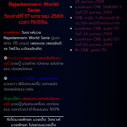
29 เมษายน 2569
Rajadamnern World
มวยพักยก ONE SAMURAI 1
Serie
วันที่ 29 เมษายน 2569
วันเสาร์ที่ 17 มกราคม 2569
ONE ซามูไร 1 เดือดทุกคู่! ศึก
เวลา 19:00น.
ประวัติศาสตร์ที่โลกต้องจารึก
มวยพักยก ONE ลุมพินี 151
มวยพักยก
วิเคราะห์มวย
วันที่ 24 เมษายน 2569
Rajadamnern World Serie
คู่เอก
มวยพักยก ONE ลุมพินี 151
พิกัด 115 ปอนด์
เพชรเดช เพชรยินดี
วันที่ 24 เมษายน 2569
vs โฟร์วิน ม.รัตนบัณฑิต
ศึก ONE ลุมพินี 151
🔴
ฝ่ายแดง
เพชรเดช เพชรยินดีอะคา
เดมี่
มวยบู๊ มวยซ้าย เปิดเกม แข้งซ้าย
แรง ต่อยหมัดแรง
🔵
ฝ่ายน้ำเงิน
โฟร์วิน ม.รัตนบัณฑิต
มวยขวา ฝีมือครบเครื่อ งสาดแข้ง
ต่อยหมัดแรง ขยัน
ฟันธงชี้ชัด
เพชรเดช เพชรยินดีอะคา
เดมี่
มวยบู๊ดุดันครบเครื่อง เตะต่อย
แรง ออกตัวคว้ากำไรแน่นอน 100%
ทีเด็ดมวยพักยก มวยเต็ง วิเคราะห์
มวยพักยก โปรแกรมมวยเต็ง