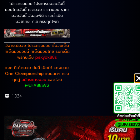
โปรแกรมมวย โปรแกรมมวยวันนี้
มวยไทยวันนี้ เรตมวย ราคามวย ราคา
มวยวันนี้ วันลุมพินี ราชดำเนิน
มวยไทย 7 สี ครบทุกไฟท์
วิจารณ์มวย โปรแกรมมวย ชี้มวยเด็ด
ทีเด็ดมวยวันนี้ ทีเด็ดมวยไทย รับทีเด็ด
ฟรีกับเว็บ
pakyok88s
แจก
ทีเด็ดมวย
วันนี้ เปิดให้ แทงมวย
One Championship แบบสดๆ ครบ
ทุกคู่
สมัครแทงมวย
แอดไลน์
@UFA88SV2
1,034
ติดต่อเจ้าหน้าที่
สแกนหรือแอดไล
@UFA88SV2