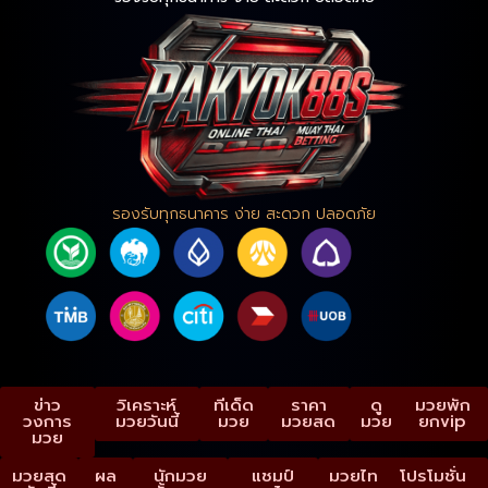
รองรับทุกธนาคาร ง่าย สะดวก ปลอดภัย
ข่าว
วิเคราะห์
ทีเด็ด
ราคา
ดู
มวยพัก
วงการ
มวยวันนี้
มวย
มวยสด
มวย
ยกvip
มวย
มวยสด
ผล
นักมวย
แชมป์
มวยไทย
โปรโมชั่น