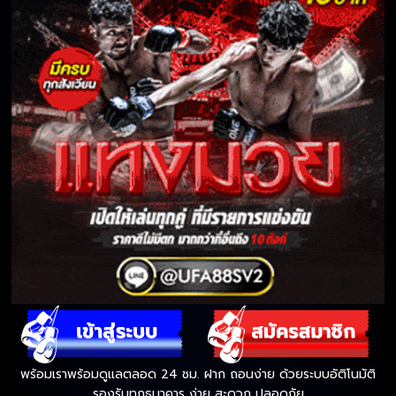
พร้อมเราพร้อมดูแลตลอด 24 ชม. ฝาก ถอนง่าย ด้วยระบบอัติโนมัติ
รองรับทุกธนาคาร ง่าย สะดวก ปลอดภัย