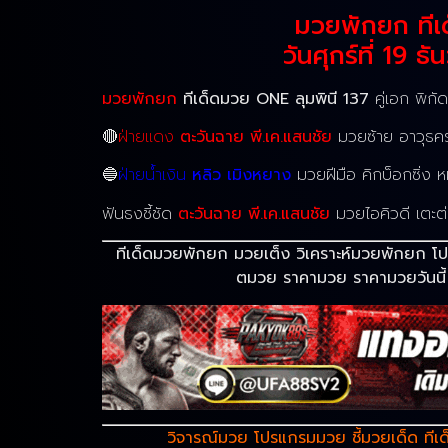
มวยพักยก ทีเ
วันศุกร์ที่ 19 
มวยพักยก
ทีเด็ดมวย ONE ลุมพินี 137
คู่เอก พิกั
🔴
ฝ่ายแดง
ตะวันฉาย พี.เค.แสนชัย
มวยซ้าย อาวุธครบ
🔵
ฝ่ายน้ำเงิน
หลิว เมิงหยาง
มวยฝีมือ คิกบ็อกซิ่ง ห
ฟันธงชี้ชัด
ตะวันฉาย พี.เค.แสนชัย
มวยไอคิวดี เตะ
ทีเด็ดมวยพักยก มวยเต็ง วิเคราะห์มวยพักยก โ
ตมวย ราคามวย ราคามวยวันนี้ ว
วิจารณ์มวย โปรแกรมมวย ชี้มวยเด็ด ทีเด็ด