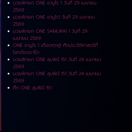
มวยพักยก ONE ซามูไร 1 วันที่ 29 เมษายน
2569
มวยพักยก ONE ซามูไร1 วันที่ 29 เมษายน
2569
มวยพักยก ONE SAMURAI 1 วันที่ 29
เมษายน 2569
ONE ซามูไร 1 เดือดทุกคู่! ศึกประวัติศาสตร์ที่
โลกต้องจารึก
มวยพักยก ONE ลุมพินี 151 วันที่ 24 เมษายน
2569
มวยพักยก ONE ลุมพินี 151 วันที่ 24 เมษายน
2569
ศึก ONE ลุมพินี 151