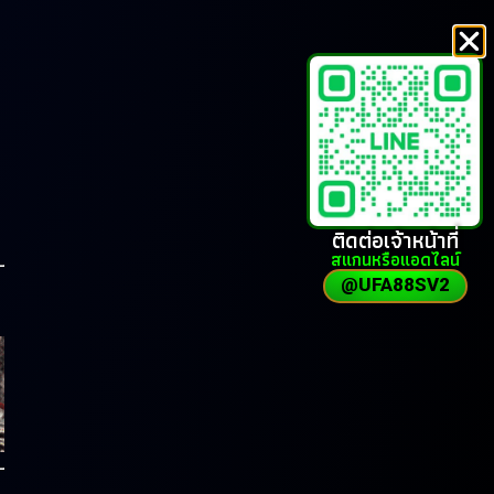
ติดต่อเจ้าหน้าที่
สแกนหรือแอดไลน์
@UFA88SV2