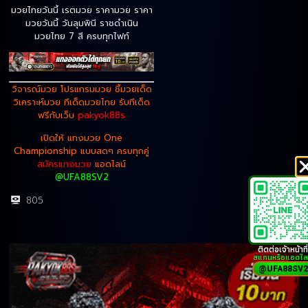
มวยไทยวันนี้ เรตมวย ราคามวย ราคา
มวยวันนี้ วันลุมพินี ราชดำเนิน
มวยไทย 7 สี ครบทุกไฟท์
วิจารณ์มวย โปรแกรมมวย ชี้มวยเด็ด
วิเคราะห์มวย
ทีเด็ดมวยไทย รับทีเด็ด
ฟรีกับเว็บ
pakyok88s
เปิดให้ แทงมวย One
Championship แบบสดๆ ครบทุกคู่
สมัครแทงมวย
แอดไลน์
@UFA88SV2
805
ติดต่อเจ้าหน้าที่
สแกนหรือแอดไล
@UFA88SV2