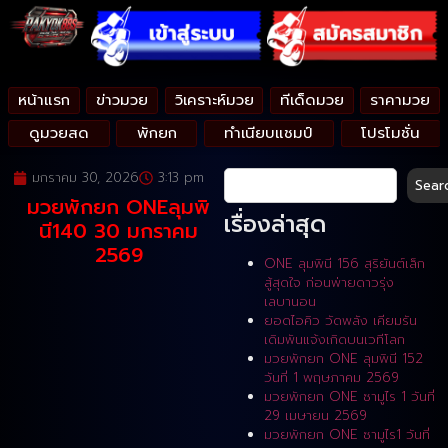
หน้าแรก
ข่าวมวย
วิเคราะห์มวย
ทีเด็ดมวย
ราคามวย
ดูมวยสด
พักยก
ทำเนียบแชมป์
โปรโมชั่น
มกราคม 30, 2026
3:13 pm
Sear
มวยพักยก ONEลุมพิ
เรื่องล่าสุด
นี140 30 มกราคม
2569
ONE ลุมพินี 156 สุริยันต์เล็ก
สู้สุดใจ ก่อนพ่ายดาวรุ่ง
เลบานอน
ยอดไอคิว วัดพลัง เคียมรัน
เดิมพันแจ้งเกิดบนเวทีโลก
มวยพักยก ONE ลุมพินี 152
วันที่ 1 พฤษภาคม 2569
มวยพักยก ONE ซามูไร 1 วันที่
29 เมษายน 2569
มวยพักยก ONE ซามูไร1 วันที่