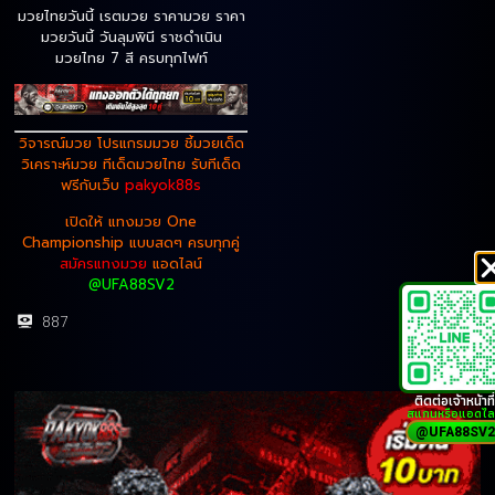
มวยไทยวันนี้ เรตมวย ราคามวย ราคา
มวยวันนี้ วันลุมพินี ราชดำเนิน
มวยไทย 7 สี ครบทุกไฟท์
วิจารณ์มวย โปรแกรมมวย ชี้มวยเด็ด
วิเคราะห์มวย
ทีเด็ดมวยไทย รับทีเด็ด
ฟรีกับเว็บ
pakyok88s
เปิดให้ แทงมวย One
Championship แบบสดๆ ครบทุกคู่
สมัครแทงมวย
แอดไลน์
@UFA88SV2
887
ติดต่อเจ้าหน้าที่
สแกนหรือแอดไล
@UFA88SV2