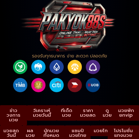
รองรับทุกธนาคาร ง่าย สะดวก ปลอดภัย
ข่าว
วิเคราะห์
ทีเด็ด
ราคา
ดู
มวยพัก
วงการ
มวยวันนี้
มวย
มวยสด
มวย
ยกvip
มวย
มวยสด
ผล
นักมวย
แชมป์
มวยไทย
โปรโมชั่น
วันนี้
มวย
ทั้งหมด
มวยไทย
แทงมวย