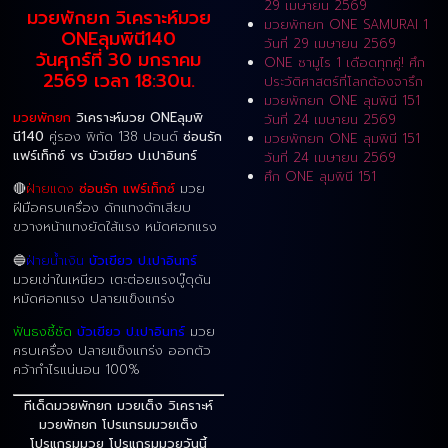
29 เมษายน 2569
มวยพักยก วิเคราะห์มวย
มวยพักยก ONE SAMURAI 1
ONEลุมพินี140
วันที่ 29 เมษายน 2569
วันศุกร์ที่ 30 มกราคม
ONE ซามูไร 1 เดือดทุกคู่! ศึก
2569 เวลา 18:30น.
ประวัติศาสตร์ที่โลกต้องจารึก
มวยพักยก ONE ลุมพินี 151
มวยพักยก
วิเคราะห์มวย ONEลุมพิ
วันที่ 24 เมษายน 2569
นี140
คู่รอง พิกัด 138 ปอนด์
ซ่อนรัก
มวยพักยก ONE ลุมพินี 151
แฟร์เท็กซ์ vs บัวเขียว ป.เปาอินทร์
วันที่ 24 เมษายน 2569
ศึก ONE ลุมพินี 151
🔴
ฝ่ายแดง
ซ่อนรัก แฟร์เท็กซ์
มวย
ฝีมือครบเครื่อง ดักแทงดักเสียบ
ขวางหน้าแทงยัดใส้แรง หมัดศอกแรง
🔵
ฝ่ายน้ำเงิน
บัวเขียว ป.เปาอินทร์
มวยเข่าในเหนียว เตะต่อยแรงบู๊ดุดัน
หมัดศอกแรง ปลายแข็งแกร่ง
ฟันธงชี้ชัด
บัวเขียว ป.เปาอินทร์
มวย
ครบเครื่อง ปลายแข็งแกร่ง ออกตัว
คว้ากำไรแน่นอน 100%
ทีเด็ดมวยพักยก มวยเต็ง วิเคราะห์
มวยพักยก โปรแกรมมวยเต็ง
โปรแกรมมวย โปรแกรมมวยวันนี้