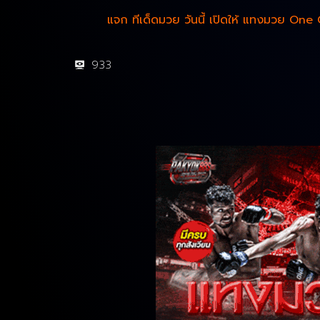
แจก
ทีเด็ดมวย
วันนี้ เปิดให้ แทงมวย On
933