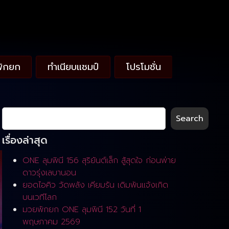
พักยก
ทำเนียบแชมป์
โปรโมชั่น
Search
เรื่องล่าสุด
ONE ลุมพินี 156 สุริยันต์เล็ก สู้สุดใจ ก่อนพ่าย
ดาวรุ่งเลบานอน
ยอดไอคิว วัดพลัง เคียมรัน เดิมพันแจ้งเกิด
บนเวทีโลก
มวยพักยก ONE ลุมพินี 152 วันที่ 1
พฤษภาคม 2569