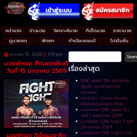
หน้าแรก
ข่าวมวย
วิเคราะห์มวย
ทีเด็ดมวย
ราคามวย
ดูมวยสด
พักยก
ทำเนียบแชมป์
โปรโมชั่น
มกราคม 15, 2026
4:19 pm
Sear
มวยพักยก ศึกเพชรยินดี
เรื่องล่าสุด
วันที่ 15 มกราคม 2569
ONE ลุมพินี 156 สุริยันต์เล็ก
สู้สุดใจ ก่อนพ่ายดาวรุ่ง
เลบานอน
ยอดไอคิว วัดพลัง เคียมรัน
เดิมพันแจ้งเกิดบนเวทีโลก
มวยพักยก ONE ลุมพินี 152
วันที่ 1 พฤษภาคม 2569
มวยพักยก ONE ซามูไร 1 วันที่
29 เมษายน 2569
มวยพักยก ONE ซามูไร1 วันที่
มวยพักยก ทีเด็ดมวย ศึก