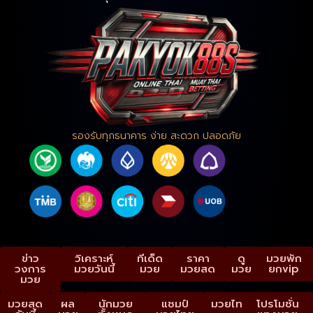
รองรับทุกธนาคาร ง่าย สะดวก ปลอดภัย
ข่าว
วิเคราะห์
ทีเด็ด
ราคา
ดู
มวยพัก
วงการ
มวยวันนี้
มวย
มวยสด
มวย
ยกvip
มวย
มวยสด
ผล
นักมวย
แชมป์
มวยไทย
โปรโมชั่น