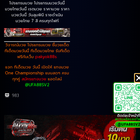
โปรแกรมมวย โปรแกรมมวยวันนี้
มวยไทยวันนี้ เรตมวย ราคามวย ราคา
มวยวันนี้ วันลุมพินี ราชดำเนิน
มวยไทย 7 สี ครบทุกไฟท์
วิจารณ์มวย โปรแกรมมวย ชี้มวยเด็ด
ทีเด็ดมวยวันนี้ ทีเด็ดมวยไทย รับทีเด็ด
ฟรีกับเว็บ
pakyok88s
แจก
ทีเด็ดมวย
วันนี้ เปิดให้ แทงมวย
One Championship แบบสดๆ ครบ
ทุกคู่
สมัครแทงมวย
แอดไลน์
@UFA88SV2
983
ติดต่อเจ้าหน้าที่
สแกนหรือแอดไล
@UFA88SV2