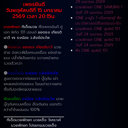
29 เมษายน 2569
เพชรยินดี
มวยพักยก ONE SAMURAI 1
วันพฤหัสบดีที่ 15 มกราคม
วันที่ 29 เมษายน 2569
2569 เวลา 20:15น.
ONE ซามูไร 1 เดือดทุกคู่! ศึก
ประวัติศาสตร์ที่โลกต้องจารึก
มวยพักยก
ทีเด็ดมวย
ศึกเพชรยินดี คู่
มวยพักยก ONE ลุมพินี 151
เอก พิกัด 131 ปอนด์
ยอดธง เกียรติ
วันที่ 24 เมษายน 2569
นาวี vs ธงน้อย ว.สังข์ประไพ
มวยพักยก ONE ลุมพินี 151
วันที่ 24 เมษายน 2569
🔴
ฝ่ายแดง
ยอดธง เกียรตินาวี
มวย
ศึก ONE ลุมพินี 151
ซ้าย จังหวะฝีมือครบเครื่อง แข้งซ้าย
แรง ปล้ำตีแข็งแกร่ง ขวางหน้าแทง
รวดเร็วกว่า
🔵
ฝ่ายน้ำเงิน
ธงน้อย ว.สังข์ประไพ
สูงยาวเตะขวาต่อยขวา บู๊ดุดัน เข่า
แหลมหมัดต่อยแรง โยนเข่าขวางแทง
ตื้อดีปอดใหญ่ปลายแรง
ฟันธงชี้ชัด
ธงน้อย ว.สังข์ประไพ
มวย
บู๊ดุดันครบเครื่อง อึดเดินทน ออกตัว
คว้ากำไรแน่นอน 100%
ทีเด็ดมวยพักยก มวยเต็ง วิเคราะห์
มวยพักยก โปรแกรมมวยเต็ง