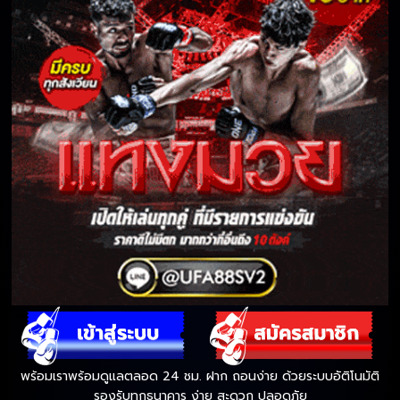
พร้อมเราพร้อมดูแลตลอด 24 ชม. ฝาก ถอนง่าย ด้วยระบบอัติโนมัติ
รองรับทุกธนาคาร ง่าย สะดวก ปลอดภัย