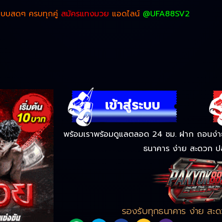
บบสดๆ ครบทุกคู่
สมัครแทงมวย
แอดไลน์
@UFA88SV2
พร้อมเราพร้อมดูแลตลอด 24 ชม. ฝาก ถอนง่าย 
ธนาคาร ง่าย สะดวก ป
รองรับทุกธนาคาร ง่าย สะ