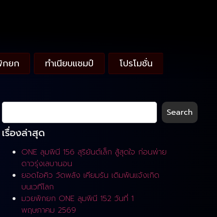
พักยก
ทำเนียบแชมป์
โปรโมชั่น
Search
เรื่องล่าสุด
ONE ลุมพินี 156 สุริยันต์เล็ก สู้สุดใจ ก่อนพ่าย
ดาวรุ่งเลบานอน
ยอดไอคิว วัดพลัง เคียมรัน เดิมพันแจ้งเกิด
บนเวทีโลก
มวยพักยก ONE ลุมพินี 152 วันที่ 1
พฤษภาคม 2569