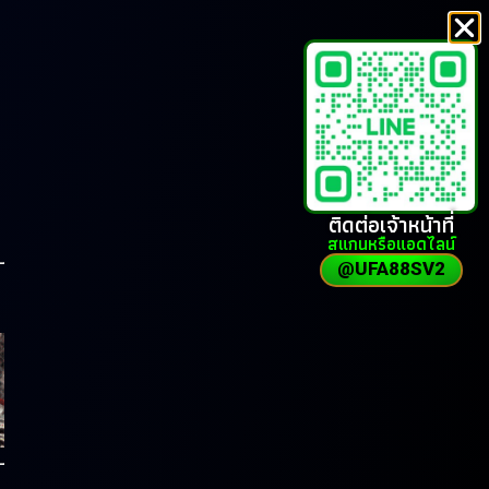
ติดต่อเจ้าหน้าที่
สแกนหรือแอดไลน์
@UFA88SV2