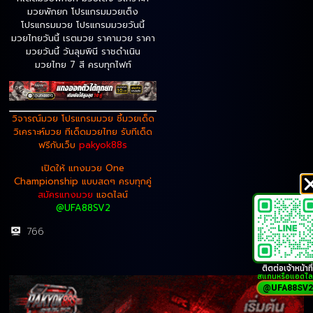
มวยพักยก โปรแกรมมวยเต็ง
โปรแกรมมวย โปรแกรมมวยวันนี้
มวยไทยวันนี้ เรตมวย ราคามวย ราคา
มวยวันนี้ วันลุมพินี ราชดำเนิน
มวยไทย 7 สี ครบทุกไฟท์
วิจารณ์มวย โปรแกรมมวย ชี้มวยเด็ด
วิเคราะห์มวย
ทีเด็ดมวยไทย รับทีเด็ด
ฟรีกับเว็บ
pakyok88s
เปิดให้ แทงมวย One
Championship แบบสดๆ ครบทุกคู่
สมัครแทงมวย
แอดไลน์
@UFA88SV2
766
ติดต่อเจ้าหน้าที่
สแกนหรือแอดไล
@UFA88SV2