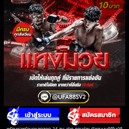
พร้อมเราพร้อมดูแลตลอด 24 ชม. ฝาก ถอนง่าย ด้วยระบบอัติโนมัติ