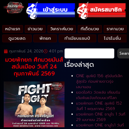
หน้าแรก
ข่าวมวย
วิเคราะห์มวย
ทีเด็ดมวย
ราคามวย
ดูมวยสด
พักยก
ทำเนียบแชมป์
โปรโมชั่น
กุมภาพันธ์ 24, 2026
4:01 pm
Sear
มวยพักยก ศึกมวยมันส์
เรื่องล่าสุด
สนั่นเมือง วันที่ 24
กุมภาพันธ์ 2569
ONE ลุมพินี 156 สุริยันต์เล็ก
สู้สุดใจ ก่อนพ่ายดาวรุ่ง
เลบานอน
ยอดไอคิว วัดพลัง เคียมรัน
เดิมพันแจ้งเกิดบนเวทีโลก
มวยพักยก ONE ลุมพินี 152
วันที่ 1 พฤษภาคม 2569
มวยพักยก ONE ซามูไร 1 วันที่
29 เมษายน 2569
มวยพักยก ONE ซามูไร1 วันที่