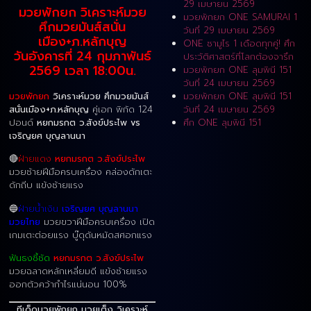
29 เมษายน 2569
มวยพักยก วิเคราะห์มวย
มวยพักยก ONE SAMURAI 1
ศึกมวยมันส์สนั่น
วันที่ 29 เมษายน 2569
เมือง+ภ.หลักบุญ
ONE ซามูไร 1 เดือดทุกคู่! ศึก
วันอังคารที่ 24 กุมภาพันธ์
ประวัติศาสตร์ที่โลกต้องจารึก
2569 เวลา 18:00น.
มวยพักยก ONE ลุมพินี 151
วันที่ 24 เมษายน 2569
มวยพักยก
วิเคราะห์มวย ศึกมวยมันส์
มวยพักยก ONE ลุมพินี 151
สนั่นเมือง+ภ.หลักบุญ
คู่เอก พิกัด 124
วันที่ 24 เมษายน 2569
ปอนด์
หยกมรกต ว.สังข์ประไพ vs
ศึก ONE ลุมพินี 151
เจริญยศ บุญลานนา
🔴
ฝ่ายแดง
หยกมรกต ว.สังข์ประไพ
มวยซ้ายฝีมือครบเครื่อง คล่องดักเตะ
ดักถีบ แข้งซ้ายแรง
🔵
ฝ่ายน้ำเงิน
เจริญยศ บุญลานนา
มวยไทย
มวยขวาฝีมือครบเครื่อง เปิด
เกมเตะต่อยแรง บู๊ดุดันหมัดสศอกแรง
ฟันธงชี้ชัด
หยกมรกต ว.สังข์ประไพ
มวยฉลาดหลักเหลี่ยมดี แข้งซ้ายแรง
ออกตัวคว้ากำไรแน่นอน 100%
ทีเด็ดมวยพักยก มวยเต็ง วิเคราะห์