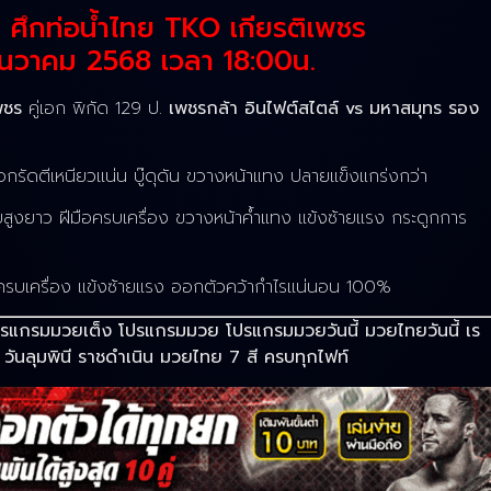
ศึกท่อน้ำไทย TKO เกียรติเพชร
 ธันวาคม 2568 เวลา 18:00น.
พชร
คู่เอก พิกัด 129 ป.
เพชรกล้า อินไฟต์สไตล์ vs มหาสมุทร รอง
อกรัดตีเหนียวแน่น บู๊ดุดัน ขวางหน้าแทง ปลายแข็งแกร่งกว่า
ูงยาว ฝีมือครบเครื่อง ขวางหน้าค้ำแทง แข้งซ้ายแรง กระดูกการ
รบเครื่อง แข้งซ้ายแรง ออกตัวคว้ากำไรแน่นอน 100%
ปรแกรมมวยเต็ง โปรแกรมมวย โปรแกรมมวยวันนี้ มวยไทยวันนี้ เร
ันลุมพินี ราชดำเนิน มวยไทย 7 สี ครบทุกไฟท์