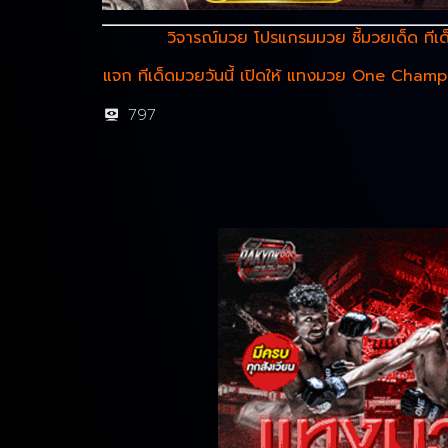
วิจารณ์มวย โปรแกรมมวย ชี้มวยเด็ด ทีเด็ด
แจก ทีเด็ดมวยวันนี้ เปิดให้ แทงมวย One Cham
797