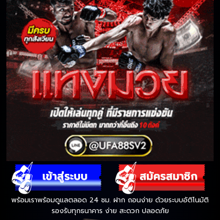
พร้อมเราพร้อมดูแลตลอด 24 ชม. ฝาก ถอนง่าย ด้วยระบบอัติโนมัติ
รองรับทุกธนาคาร ง่าย สะดวก ปลอดภัย