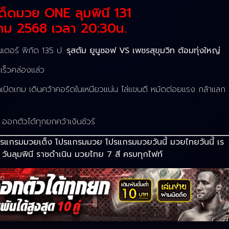
ด็ดมวย ONE ลุมพินี 131
ลาคม 2568 เวลา 20:30น.
นเตอร์ พิกัด 135 ป.
รุสตัม ยูนูซอฟ VS เพชรสุขุมวิท ต้อมทุ่งใหญ่
ร็วคล่องแล่ว
เปิดเกม เดินคว้าคอรัดในเหนียวแน่น ไล่แขนดี หมัดต่อยแรง กล้าแลก
ออกตัวได้ทุกยกคว้าเงินชัวร์
ปรแกรมมวยเต็ง โปรแกรมมวย โปรแกรมมวยวันนี้ มวยไทยวันนี้ เร
ันลุมพินี ราชดำเนิน มวยไทย 7 สี ครบทุกไฟท์