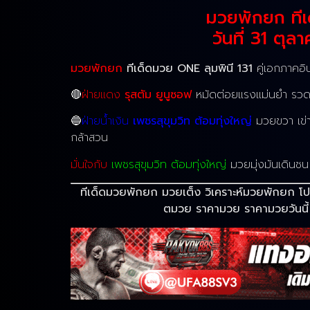
มวยพักยก ทีเ
วันที่ 31 ตุ
มวยพักยก
ทีเด็ดมวย ONE ลุมพินี 131
คู่เอกภาคอิ
🔴
ฝ่ายแดง
รุสตัม ยูนูซอฟ
หมัดต่อยแรงแม่นยำ รวดเ
🔵
ฝ่ายน้ำเงิน
เพชรสุขุมวิท ต้อมทุ่งใหญ่
มวยขวา เข่า
กล้าสวน
มั่นใจกับ
เพชรสุขุมวิท ต้อมทุ่งใหญ่
มวยมุ่งมันเดินชน 
ทีเด็ดมวยพักยก มวยเต็ง วิเคราะห์มวยพักยก โ
ตมวย ราคามวย ราคามวยวันนี้ ว