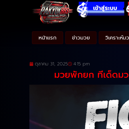
หน้าแรก
ข่าวมวย
วิเคราะห์ม
ตุลาคม 31, 2025
4:15 pm
มวยพักยก ทีเด็ดมวย