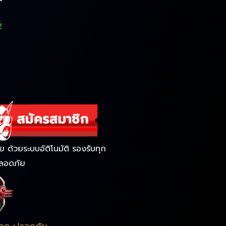
2
ด้วยระบบอัติโนมัติ รองรับทุก
ลอดภัย