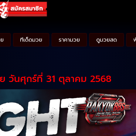
วย
ทีเด็ดมวย
ราคามวย
ดูมวยสด
 วันศุกร์ที่ 31 ตุลาคม 2568