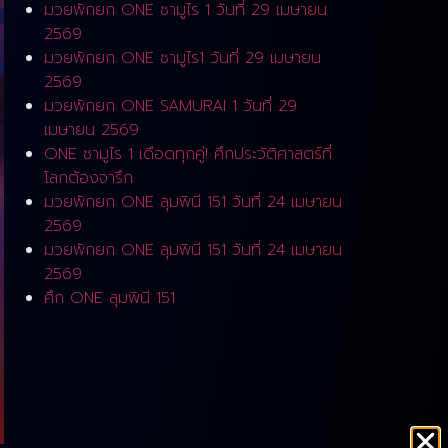
มวยพักยก ONE ซามูไร 1 วันที่ 29 เมษายน
2569
มวยพักยก ONE ซามูไร1 วันที่ 29 เมษายน
2569
มวยพักยก ONE SAMURAI 1 วันที่ 29
เมษายน 2569
ONE ซามูไร 1 เดือดทุกคู่! ศึกประวัติศาสตร์ที่
โลกต้องจารึก
มวยพักยก ONE ลุมพินี 151 วันที่ 24 เมษายน
2569
มวยพักยก ONE ลุมพินี 151 วันที่ 24 เมษายน
2569
ศึก ONE ลุมพินี 151