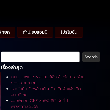
พักยก
ทำเนียบแชมป์
โปรโมชั่น
Search
เรื่องล่าสุด
ONE ลุมพินี 156 สุริยันต์เล็ก สู้สุดใจ ก่อนพ่าย
ดาวรุ่งเลบานอน
ยอดไอคิว วัดพลัง เคียมรัน เดิมพันแจ้งเกิด
บนเวทีโลก
มวยพักยก ONE ลุมพินี 152 วันที่ 1
พฤษภาคม 2569