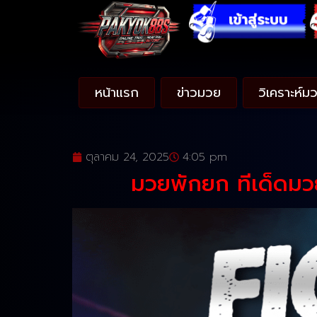
หน้าแรก
ข่าวมวย
วิเคราะห์ม
ตุลาคม 24, 2025
4:05 pm
มวยพักยก ทีเด็ดมวย