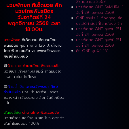
29 เมษายน 2569
มวยพักยก ทีเด็ดมวย ศึก
มวยพักยก ONE SAMURAI 1
มวยไทยพันธมิตร
วันที่ 29 เมษายน 2569
วันอาทิตย์ที่ 24
ONE ซามูไร 1 เดือดทุกคู่! ศึก
พฤศจิกายน 2568 เวลา
ประวัติศาสตร์ที่โลกต้องจารึก
18:00น.
มวยพักยก ONE ลุมพินี 151
วันที่ 24 เมษายน 2569
มวยพักยก
ทีเด็ดมวย ศึกมวยไทย
มวยพักยก ONE ลุมพินี 151
พันธมิตร
คู่เอก พิกัด 126 ป.
ตำนาน
วันที่ 24 เมษายน 2569
ไทย พี.เค.แสนชัย vs เพชรเจ้าพระยา
ศึก ONE ลุมพินี 151
ศิษย์กำนันเหน่ง
🔴
ฝ่ายแดง
ตำนานไทย พี.เค.แสนชัย
มวยเข่า เก๋าหลักเหลี่ยมดี สาดแข้งโต้
แรง เกาะในเด้งตีแรง
🔵
ฝ่ายน้ำเงิน
เพชรเจ้าพระยา ศิษย์
กำนันเหน่ง
มวยเข่า เตะซ้ายแล้วคา
ขวางหน้า เสียบแหลม ล็อกรัดตีเหนียว
แน่น
ฟันธงชี้ชัด
ตำนานไทย พี.เค.แสนชัย
มวยเก๋าครบเครื่อง เข่าเหนียว ออกตัว
ฟันกำไรแน่นอน 100%