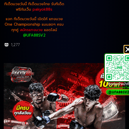
ทีเด็ดมวยวันนี้ ทีเด็ดมวยไทย รับทีเด็ด
ฟรีกับเว็บ
pakyok88s
แจก ทีเด็ดมวยวันนี้ เปิดให้ แทงมวย
One Championship แบบสดๆ ครบ
ทุกคู่
สมัครแทงมวย
แอดไลน์
@UFA88SV2
1,277
ติดต่อเจ้าหน้าที่
สแกนหรือแอดไล
@UFA88SV2