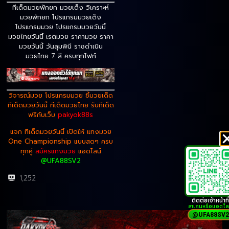
ทีเด็ดมวยพักยก มวยเต็ง วิเคราะห์
มวยพักยก โปรแกรมมวยเต็ง
โปรแกรมมวย โปรแกรมมวยวันนี้
มวยไทยวันนี้ เรตมวย ราคามวย ราคา
มวยวันนี้ วันลุมพินี ราชดำเนิน
มวยไทย 7 สี ครบทุกไฟท์
วิจารณ์มวย โปรแกรมมวย ชี้มวยเด็ด
ทีเด็ดมวยวันนี้ ทีเด็ดมวยไทย รับทีเด็ด
ฟรีกับเว็บ
pakyok88s
แจก ทีเด็ดมวยวันนี้ เปิดให้ แทงมวย
One Championship แบบสดๆ ครบ
ทุกคู่
สมัครแทงมวย
แอดไลน์
@UFA88SV2
1,252
ติดต่อเจ้าหน้าที่
สแกนหรือแอดไล
@UFA88SV2