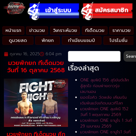
หน้าแรก
ข่าวมวย
วิเคราะห์มวย
ทีเด็ดมวย
ราคามวย
ดูมวยสด
พักยก
ทำเนียบแชมป์
โปรโมชั่น
ตุลาคม 16, 2025
6:04 pm
Sear
มวยพักยก ทีเด็ดมวย
เรื่องล่าสุด
วันที่ 16 ตุลาคม 2568
ONE ลุมพินี 156 สุริยันต์เล็ก
สู้สุดใจ ก่อนพ่ายดาวรุ่ง
เลบานอน
ยอดไอคิว วัดพลัง เคียมรัน
เดิมพันแจ้งเกิดบนเวทีโลก
มวยพักยก ONE ลุมพินี 152
วันที่ 1 พฤษภาคม 2569
มวยพักยก ONE ซามูไร 1 วันที่
29 เมษายน 2569
มวยพักยก ONE ซามูไร1 วันที่
มวยพักยก ทีเด็ดมวย ศึก