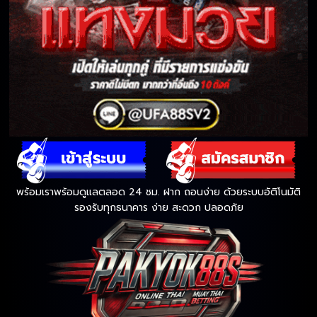
พร้อมเราพร้อมดูแลตลอด 24 ชม. ฝาก ถอนง่าย ด้วยระบบอัติโนมัติ
รองรับทุกธนาคาร ง่าย สะดวก ปลอดภัย