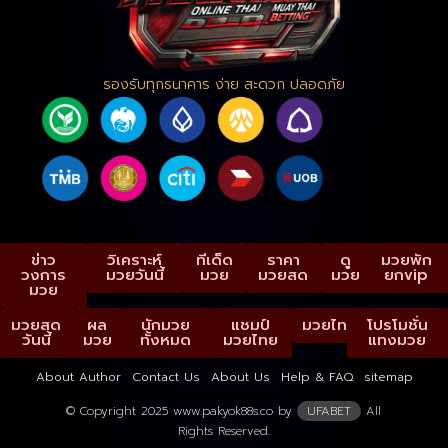
รองรับทุกธนาคาร ง่าย สะดวก ปลอดภัย
ข่าว
วิเคราะห์
ทีเด็ด
ราคา
ดู
มวยพัก
วงการ
มวยวันนี้
มวย
มวยสด
มวย
ยกvip
มวย
มวยสด
ผล
นักมวย
แชมป์
มวยไทย
โปรโมชั่น
วันนี้
มวย
ทั้งหมด
มวยไทย
แทงมวย
About Author
Contact Us
About Us
Help & FAQ
sitemap
© Copyright 2025 www.pakyok88s.co by
UFABET
All
Rights Reserved.