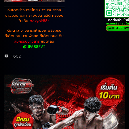
อัปเดตข่าวมวยไทย ข่าวมวยสากล
ข่าวมวย ผลการแข่งขัน สถิติ ครบจบ
ติดต่อเจ้าหน้าที่
ในเว็บ
pakyok88s
สแกนหรือแอดไล
@UFA88SV2
ติดตาม ข่าวสารกีฬามวย พร้อมรับ
ทีเด็ดมวย มวยพักยก ทีเด็ดมวยสเต็ป
สมัครรับข่าวสาร
แอดไลน์
@UFA88SV2
1,602