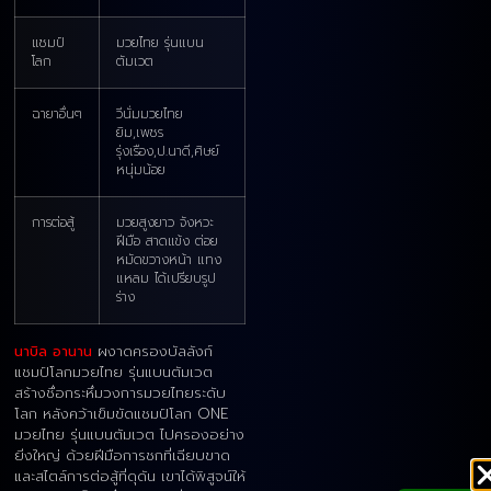
แชมป์
มวยไทย รุ่นแบน
โลก
ตัมเวต
ฉายาอื่นๆ
วีนั่มมวยไทย
ยิม,เพชร
รุ่งเรือง,ป.นาดี,ศิษย์
หนุ่มน้อย
การต่อสู้
มวยสูงยาว จังหวะ
ฝีมือ สาดแข้ง ต่อย
หมัดขวางหน้า แทง
แหลม ได้เปรียบรูป
ร่าง
นาบิล อานาน
ผงาดครองบัลลังก์
แชมป์โลกมวยไทย รุ่นแบนตัมเวต
สร้างชื่อกระหึ่มวงการมวยไทยระดับ
โลก หลังคว้าเข็มขัดแชมป์โลก ONE
มวยไทย รุ่นแบนตัมเวต ไปครองอย่าง
ยิ่งใหญ่ ด้วยฝีมือการชกที่เฉียบขาด
และสไตล์การต่อสู้ที่ดุดัน เขาได้พิสูจน์ให้