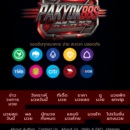
รองรับทุกธนาคาร ง่าย สะดวก ปลอดภัย
ข่าว
วิเคราะห์
ทีเด็ด
ราคา
ดู
มวยพัก
วงการ
มวยวันนี้
มวย
มวยสด
มวย
ยกvip
มวย
มวยสด
ผล
นักมวย
แชมป์
มวยไทย
โปรโมชั่น
วันนี้
มวย
ทั้งหมด
มวยไทย
แทงมวย
About Author
Contact Us
About Us
Help & FAQ
sitemap