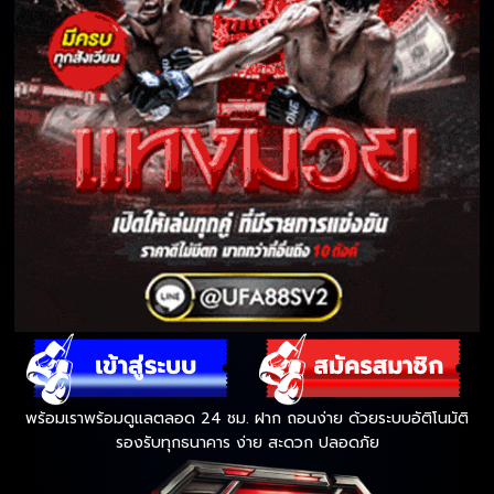
พร้อมเราพร้อมดูแลตลอด 24 ชม. ฝาก ถอนง่าย ด้วยระบบอัติโนมัติ
รองรับทุกธนาคาร ง่าย สะดวก ปลอดภัย