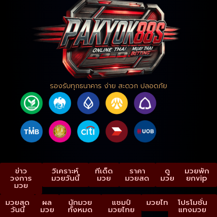
รองรับทุกธนาคาร ง่าย สะดวก ปลอดภัย
ข่าว
วิเคราะห์
ทีเด็ด
ราคา
ดู
มวยพัก
วงการ
มวยวันนี้
มวย
มวยสด
มวย
ยกvip
มวย
มวยสด
ผล
นักมวย
แชมป์
มวยไทย
โปรโมชั่น
วันนี้
มวย
ทั้งหมด
มวยไทย
แทงมวย