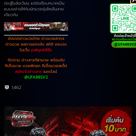
ต่อสู้ในสังเวียน แต่ยังถือบทบาทเป็น
แบบอย่างให้กับนักมวยรุ่นใหม่ในสาย
เดียวกัน
ติดต่อเจ้าหน้าที่
อัปเดตข่าวมวยไทย ข่าวมวยสากล
สแกนหรือแอดไล
ข่าวมวย ผลการแข่งขัน สถิติ ครบจบ
@UFA88SV2
ในเว็บ
pakyok88s
ติดตาม ข่าวสารกีฬามวย พร้อมรับ
ทีเด็ดมวย มวยพักยก ทีเด็ดมวยสเต็ป
สมัครรับข่าวสาร
แอดไลน์
@UFA88SV2
1,462