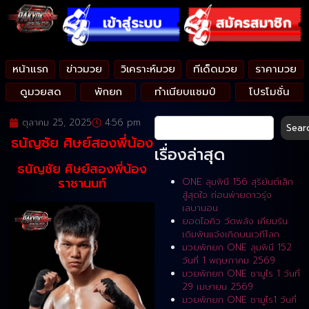
หน้าแรก
ข่าวมวย
วิเคราะห์มวย
ทีเด็ดมวย
ราคามวย
ดูมวยสด
พักยก
ทำเนียบแชมป์
โปรโมชั่น
ตุลาคม 25, 2025
4:56 pm
Sear
ธนัญชัย ศิษย์สองพี่น้อง
เรื่องล่าสุด
ธนัญชัย ศิษย์สองพี่น้อง
ราชานนท์
ONE ลุมพินี 156 สุริยันต์เล็ก
สู้สุดใจ ก่อนพ่ายดาวรุ่ง
เลบานอน
ยอดไอคิว วัดพลัง เคียมรัน
เดิมพันแจ้งเกิดบนเวทีโลก
มวยพักยก ONE ลุมพินี 152
วันที่ 1 พฤษภาคม 2569
มวยพักยก ONE ซามูไร 1 วันที่
29 เมษายน 2569
มวยพักยก ONE ซามูไร1 วันที่