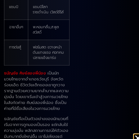
แชมป์
แชมป์โลก
ราชดำเนิน เวิลด์ซีรีส์
ฉายาอื่นๆ
พ.หอมกลื่น,ส.พูล
สวัสดิ์
การต่อสู้
ฟอร์มสด ขวางหน้า
ดันแทงแรง ศอกคม
ปลายแข็งแกร่ง
ธนัญชัย ศิษย์สองพี่น้อง
เป็นนัก
มวยไทยจากอำเภอธวัชบุรี จังหวัด
ร้อยเอ็ด ชีวิตวัยเด็กของเขาถูกวาง
รากฐานด้วยความยากลำบากและความ
มุ่งมั่น โดยเขาเริ่มเข้าสู่วงการมวยไทย
ในสังกัดค่าย ศิษย์สองพี่น้อง ซึ่งเป็น
ค่ายที่มีชื่อเสียงในวงการมวยไทย
ธนัญชัยถือเป็นตัวอย่างของนักมวยที่
เริ่มจากการถูกมองเป็นรอง แต่กลับใช้
ความมุ่งมั่น พลิกสถานการณ์ให้ตัวเอง
มีบทบาทยิ่งใหญ่ขึ้น เขาไม่เพียงแต่