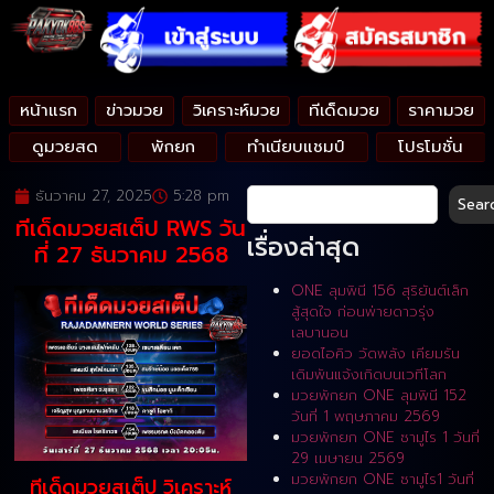
หน้าแรก
ข่าวมวย
วิเคราะห์มวย
ทีเด็ดมวย
ราคามวย
ดูมวยสด
พักยก
ทำเนียบแชมป์
โปรโมชั่น
ธันวาคม 27, 2025
5:28 pm
Sear
ทีเด็ดมวยสเต็ป RWS วัน
เรื่องล่าสุด
ที่ 27 ธันวาคม 2568
ONE ลุมพินี 156 สุริยันต์เล็ก
สู้สุดใจ ก่อนพ่ายดาวรุ่ง
เลบานอน
ยอดไอคิว วัดพลัง เคียมรัน
เดิมพันแจ้งเกิดบนเวทีโลก
มวยพักยก ONE ลุมพินี 152
วันที่ 1 พฤษภาคม 2569
มวยพักยก ONE ซามูไร 1 วันที่
29 เมษายน 2569
มวยพักยก ONE ซามูไร1 วันที่
ทีเด็ดมวยสเต็ป วิเคราะห์