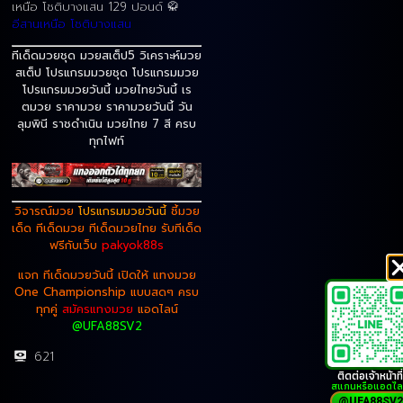
เหนือ โชติบางแสน 129 ปอนด์ 🥋
อีสานเหนือ โชติบางแสน
ทีเด็ดมวยชุด มวยสเต็ป5 วิเคราะห์มวย
สเต็ป โปรแกรมมวยชุด โปรแกรมมวย
โปรแกรมมวยวันนี้ มวยไทยวันนี้ เร
ตมวย ราคามวย ราคามวยวันนี้ วัน
ลุมพินี ราชดำเนิน มวยไทย 7 สี ครบ
ทุกไฟท์
วิจารณ์มวย
โปรแกรมมวยวันนี้
ชี้มวย
เด็ด
ทีเด็ดมวย
ทีเด็ดมวยไทย รับทีเด็ด
ฟรีกับเว็บ
pakyok88s
แจก ทีเด็ดมวยวันนี้ เปิดให้ แทงมวย
One Championship แบบสดๆ ครบ
ทุกคู่
สมัครแทงมวย
แอดไลน์
@UFA88SV2
621
ติดต่อเจ้าหน้าที่
สแกนหรือแอดไล
@UFA88SV2