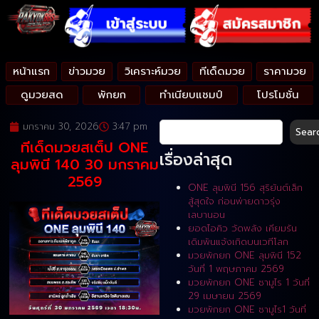
หน้าแรก
ข่าวมวย
วิเคราะห์มวย
ทีเด็ดมวย
ราคามวย
ดูมวยสด
พักยก
ทำเนียบแชมป์
โปรโมชั่น
มกราคม 30, 2026
3:47 pm
Sear
ทีเด็ดมวยสเต็ป ONE
เรื่องล่าสุด
ลุมพินี 140 30 มกราคม
2569
ONE ลุมพินี 156 สุริยันต์เล็ก
สู้สุดใจ ก่อนพ่ายดาวรุ่ง
เลบานอน
ยอดไอคิว วัดพลัง เคียมรัน
เดิมพันแจ้งเกิดบนเวทีโลก
มวยพักยก ONE ลุมพินี 152
วันที่ 1 พฤษภาคม 2569
มวยพักยก ONE ซามูไร 1 วันที่
29 เมษายน 2569
มวยพักยก ONE ซามูไร1 วันที่