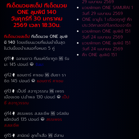
29 เมษายน 2569
ทีเด็ดมวยสเต็ป ทีเด็ดมวย
มวยพักยก ONE SAMURAI 1
ONE ลุมพินี 140
วันที่ 29 เมษายน 2569
วันศุกร์ที่ 30 มกราคม
ONE ซามูไร 1 เดือดทุกคู่! ศึก
2569 เวลา 18:30น.
ประวัติศาสตร์ที่โลกต้องจารึก
มวยพักยก ONE ลุมพินี 151
ทีเด็ดมวยสเต็ป
ทีเด็ดมวย ONE ลุมพิ
วันที่ 24 เมษายน 2569
นี 140
โดยเซียนมวยที่แม่นยำขั้นสุด
มวยพักยก ONE ลุมพินี 151
ในวันนี้ขอนำเสนอทั้งหมด 5 คู่
วันที่ 24 เมษายน 2569
ศึก ONE ลุมพินี 151
คู่ที่1🥊 ฉลามขาว ทีมเมห์ดีซาทูต 🆚 รัน
มะ 145 ปอนด์ 🥋
รันมะ
คู่ที่2🥊 แอนตาร์ คาเซม 🆚 ฮัมซา รา
ชิด 145 ปอนด์ 🥋
แอนตาร์ คาเซม
คู่ที่3🥊 เป๊ปซี่ ส.จารุวรรณ 🆚 เพชร
เมืองเดช ป.อำพล 130 ปอนด์ 🥋
เป๊ป
ซี่ ส.จารุวรรณ
คู่ที่4🥊 สรรเพชร ส.สละชีพ 🆚 จรัสชัย
แม็กจันดี 135 ปอนด์ 🥋
สรรเพชร
ส.สละชีพ
คู่ที่5🥊 สานิตย์ ลูกถ้ำเสือ 🆚 อีสาน