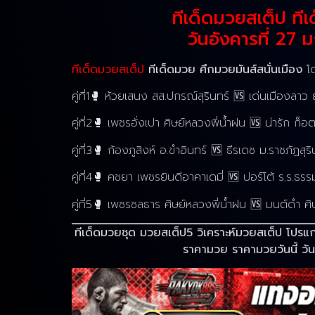
ทีเด็ดมวยสเต็ป ทีเ
วันอังคารที่ 27
ทีเด็ดมวยสเต็ป
ทีเด็ดมวย ศึกมวยมันส์สนั่นเมือง
โด
คู่ที่1🥊 ห้วยเสนง สส.ปกรณ์สุรินทร์ 🆚 เด่นเมือง
คู่ที่2🥊 เพชรอั่งเปา ศิษย์หลวงพี่น้ำฝน 🆚 น่ารัก 
คู่ที่3🥊 ก้องภูสิงห์ อ.ขำอินทร์ 🆚 ธีรเดช ม.ราชภัฏส
คู่ที่4🥊 คชยา เพชรยินดีอาคาเดมี่ 🆚 ปอร์โต้ ร.
คู่ที่5🥊 เพชรชลธาร ศิษย์หลวงพี่น้ำฝน 🆚 มนต์ดำ 
ทีเด็ดมวยชุด มวยสเต็ป5 วิเคราะห์มวยสเต็ป โปร
ราคามวย ราคามวยวันนี้ วัน