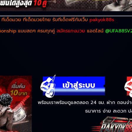
ด
ทีเด็ดมวย
ทีเด็ดมวยไทย รับทีเด็ดฟรีกับเว็บ
pakyok88s
pionship แบบสดๆ ครบทุกคู่
สมัครแทงมวย
แอดไลน์
@UFA88SV
พร้อมเราพร้อมดูแลตลอด 24 ชม. ฝาก ถอนง่าย 
ธนาคาร ง่าย สะดวก ป