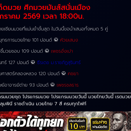
ด็ดมวย ศึกมวยมันส์สนั่นเมือง
 มกราคม 2569 เวลา 18:00น.
ยเซียนมวยที่แม่นยำขั้นสุด ในวันนี้ขอนำเสนอทั้งหมด 5 คู่
ลาว ยุทธการมวยไทย 101 ปอนด์ 🥋
ห้วยเสนง
ก็อตชี้มวยชอบ 109 ปอนด์ 🥋
เพชรอั่งเปา
ุรินทร์ 127 ปอนด์ 🥋
ธีรเดช ม.ราชภัฏสุรินทร์
ร.ธรรมศาสตร์คลองหลวง 120 ปอนด์ 🥋
คชยา
ศิษย์อาจารย์ต่าย 93 ปอนด์ 🥋
เพชรชลธาร
แกรมมวยชุด โปรแกรมมวย โปรแกรมมวยวันนี้ มวยไทยวันนี้ เรตมวย
ลุมพินี ราชดำเนิน มวยไทย 7 สี ครบทุกไฟท์