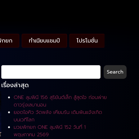
พักยก
ทำเนียบแชมป์
โปรโมชั่น
Search
เรื่องล่าสุด
ONE ลุมพินี 156 สุริยันต์เล็ก สู้สุดใจ ก่อนพ่าย
ดาวรุ่งเลบานอน
ยอดไอคิว วัดพลัง เคียมรัน เดิมพันแจ้งเกิด
บนเวทีโลก
มวยพักยก ONE ลุมพินี 152 วันที่ 1
พฤษภาคม 2569