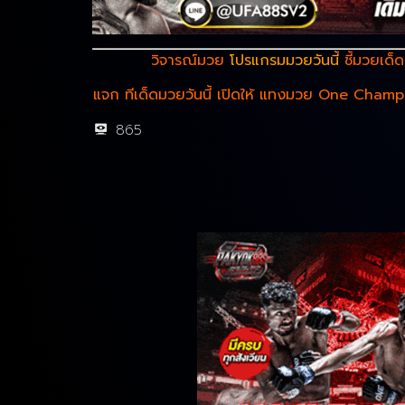
วิจารณ์มวย
โปรแกรมมวยวันนี้
ชี้มวยเด็
แจก ทีเด็ดมวยวันนี้ เปิดให้ แทงมวย One Cham
865