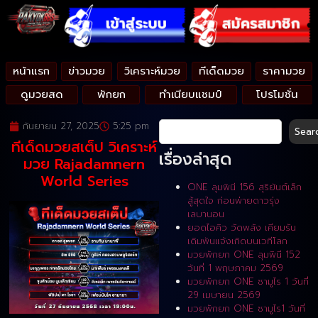
หน้าแรก
ข่าวมวย
วิเคราะห์มวย
ทีเด็ดมวย
ราคามวย
ดูมวยสด
พักยก
ทำเนียบแชมป์
โปรโมชั่น
กันยายน 27, 2025
5:25 pm
Sear
ทีเด็ดมวยสเต็ป วิเคราะห์
เรื่องล่าสุด
มวย Rajadamnern
World Series
ONE ลุมพินี 156 สุริยันต์เล็ก
สู้สุดใจ ก่อนพ่ายดาวรุ่ง
เลบานอน
ยอดไอคิว วัดพลัง เคียมรัน
เดิมพันแจ้งเกิดบนเวทีโลก
มวยพักยก ONE ลุมพินี 152
วันที่ 1 พฤษภาคม 2569
มวยพักยก ONE ซามูไร 1 วันที่
29 เมษายน 2569
มวยพักยก ONE ซามูไร1 วันที่