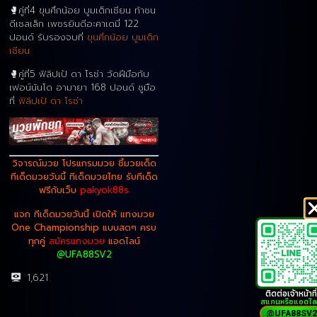
🥊คู่ที่4 ขุนศึกน้อย บูมเด็กเซียน ท้าชน
ดีเซลเล็ก เพชรยินดีอะคาเดมี่ 122
ปอนด์ รับรองจบที่
ขุนศึกน้อย บูมเด็ก
เซียน
🥊คู่ที่5 ฟิลิปเป้ ดา โรซ่า วัดฝีมือกับ
เฟอน์นันโด อามายา 168 ปอนด์ ชูมือ
ที่
ฟิลิปเป้ ดา โรซ่า
วิจารณ์มวย โปรแกรมมวย ชี้มวยเด็ด
ทีเด็ดมวยวันนี้ ทีเด็ดมวยไทย รับทีเด็ด
ฟรีกับเว็บ
pakyok88s
แจก ทีเด็ดมวยวันนี้ เปิดให้ แทงมวย
One Championship แบบสดๆ ครบ
ทุกคู่
สมัครแทงมวย
แอดไลน์
@UFA88SV2
1,621
ติดต่อเจ้าหน้าที่
สแกนหรือแอดไล
@UFA88SV2