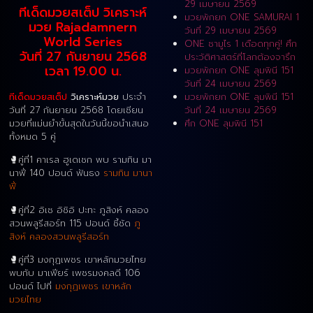
29 เมษายน 2569
ทีเด็ดมวยสเต็ป วิเคราะห์
มวยพักยก ONE SAMURAI 1
มวย Rajadamnern
วันที่ 29 เมษายน 2569
World Series
ONE ซามูไร 1 เดือดทุกคู่! ศึก
วันที่ 27 กันยายน 2568
ประวัติศาสตร์ที่โลกต้องจารึก
เวลา 19.00 น.
มวยพักยก ONE ลุมพินี 151
วันที่ 24 เมษายน 2569
ทีเด็ดมวยสเต็ป
วิเคราะห์มวย
ประจำ
มวยพักยก ONE ลุมพินี 151
วันที่ 27 กันยายน 2568 โดยเซียน
วันที่ 24 เมษายน 2569
มวยที่แม่นยำขั้นสุดในวันนี้ขอนำเสนอ
ศึก ONE ลุมพินี 151
ทั้งหมด 5 คู่
🥊คู่ที่1 คาเรล ฮูเดเชก พบ รามทิน มา
นาฟี่ 140 ปอนด์ ฟันธง
รามทิน มานา
ฟี่
🥊คู่ที่2 อิเซ อิชิอิ ปะทะ ภูสิงห์ คลอง
สวนพลูรีสอร์ท 115 ปอนด์ ชี้ชัด
ภู
สิงห์ คลองสวนพลูรีสอร์ท
🥊คู่ที่3 มงกุฏเพชร เขาหลักมวยไทย
พบกับ มาเฟียร์ เพชรมงคลดี 106
ปอนด์ ไปที่
มงกุฏเพชร เขาหลัก
มวยไทย