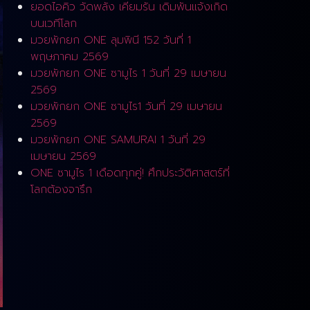
ยอดไอคิว วัดพลัง เคียมรัน เดิมพันแจ้งเกิด
บนเวทีโลก
มวยพักยก ONE ลุมพินี 152 วันที่ 1
พฤษภาคม 2569
มวยพักยก ONE ซามูไร 1 วันที่ 29 เมษายน
2569
มวยพักยก ONE ซามูไร1 วันที่ 29 เมษายน
2569
มวยพักยก ONE SAMURAI 1 วันที่ 29
เมษายน 2569
ONE ซามูไร 1 เดือดทุกคู่! ศึกประวัติศาสตร์ที่
โลกต้องจารึก