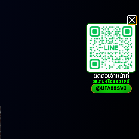
ติดต่อเจ้าหน้าที่
สแกนหรือแอดไลน์
@UFA88SV2