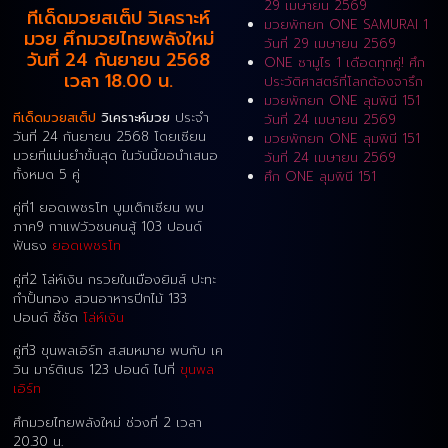
29 เมษายน 2569
ทีเด็ดมวยสเต็ป วิเคราะห์
มวยพักยก ONE SAMURAI 1
มวย ศึกมวยไทยพลังใหม่
วันที่ 29 เมษายน 2569
วันที่ 24 กันยายน 2568
ONE ซามูไร 1 เดือดทุกคู่! ศึก
เวลา 18.00 น.
ประวัติศาสตร์ที่โลกต้องจารึก
มวยพักยก ONE ลุมพินี 151
ทีเด็ดมวยสเต็ป
วิเคราะห์มวย
ประจำ
วันที่ 24 เมษายน 2569
วันที่ 24 กันยายน 2568 โดยเซียน
มวยพักยก ONE ลุมพินี 151
มวยที่แม่นยำขั้นสุด ในวันนี้ขอนำเสนอ
วันที่ 24 เมษายน 2569
ทั้งหมด 5 คู่
ศึก ONE ลุมพินี 151
คู่ที่1 ยอดเพชรโท บูมเด็กเซียน พบ
ภาค9 กาแฟวัวชนคนสู้ 103 ปอนด์
ฟันธง
ยอดเพชรโท
คู่ที่2 โล่ห์เงิน กรวยในเมืองยิมส์ ปะทะ
กำปั้นทอง สวนอาหารปีกไม้ 133
ปอนด์ ชี้ชัด
โล่ห์เงิน
คู่ที่3 ขุนพลเอิร์ท ส.สมหมาย พบกับ เค
วิน มาร์ติเนธ 123 ปอนด์ ไปที่
ขุนพล
เอิร์ท
ศึกมวยไทยพลังใหม่ ช่วงที่ 2 เวลา
20.30 น.