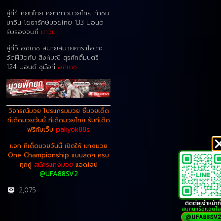
คู่ที่4 หยกไทย หยกขาวมวยไทย ท้าชน
มาวิน โยธารักษ์มวยไทย 133 ปอนด์
รับรองจบที่
มาวิน
คู่ที่5 อภิเดช สบายสบายคาราโอเกะ
วัดฝีมือกับ สิงห์มณี สุรศักดิ์มนตรี
124 ปอนด์ ชูมือที่
อภิเดช
วิจารณ์มวย โปรแกรมมวย ชี้มวยเด็ด
ทีเด็ดมวยวันนี้ ทีเด็ดมวยไทย รับทีเด็ด
ฟรีกับเว็บ
pakyok88s
แจก ทีเด็ดมวยวันนี้ เปิดให้ แทงมวย
One Championship แบบสดๆ ครบ
ทุกคู่
สมัครแทงมวย
แอดไลน์
@UFA88SV2
2,075
ติดต่อเจ้าหน้าที่
สแกนหรือแอดไล
@UFA88SV2