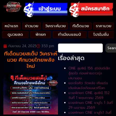
หน้าแรก
ข่าวมวย
วิเคราะห์มวย
ทีเด็ดมวย
ราคามวย
ดูมวยสด
พักยก
ทำเนียบแชมป์
โปรโมชั่น
กันยายน 24, 2025
3:53 pm
Sear
ทีเด็ดมวยสเต็ป วิเคราะห์
เรื่องล่าสุด
มวย ศึกมวยไทยพลัง
ใหม่
ONE ลุมพินี 156 สุริยันต์เล็ก
สู้สุดใจ ก่อนพ่ายดาวรุ่ง
เลบานอน
ยอดไอคิว วัดพลัง เคียมรัน
เดิมพันแจ้งเกิดบนเวทีโลก
มวยพักยก ONE ลุมพินี 152
วันที่ 1 พฤษภาคม 2569
มวยพักยก ONE ซามูไร 1 วันที่
29 เมษายน 2569
มวยพักยก ONE ซามูไร1 วันที่