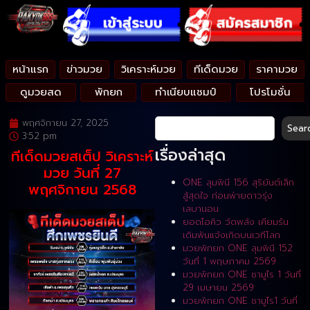
หน้าแรก
ข่าวมวย
วิเคราะห์มวย
ทีเด็ดมวย
ราคามวย
ดูมวยสด
พักยก
ทำเนียบแชมป์
โปรโมชั่น
พฤศจิกายน 27, 2025
Sear
3:52 pm
เรื่องล่าสุด
ทีเด็ดมวยสเต็ป วิเคราะห์
มวย วันที่ 27
ONE ลุมพินี 156 สุริยันต์เล็ก
พฤศจิกายน 2568
สู้สุดใจ ก่อนพ่ายดาวรุ่ง
เลบานอน
ยอดไอคิว วัดพลัง เคียมรัน
เดิมพันแจ้งเกิดบนเวทีโลก
มวยพักยก ONE ลุมพินี 152
วันที่ 1 พฤษภาคม 2569
มวยพักยก ONE ซามูไร 1 วันที่
29 เมษายน 2569
มวยพักยก ONE ซามูไร1 วันที่