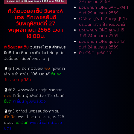
29 เมษายน 2569
มวยพักยก ONE SAMURAI 1
ทีเด็ดมวยสเต็ป วิเคราะห์
วันที่ 29 เมษายน 2569
มวย ศึกเพชรยินดี
ONE ซามูไร 1 เดือดทุกคู่! ศึก
วันพฤหัสบดีที่ 27
ประวัติศาสตร์ที่โลกต้องจารึก
พฤศจิกายน 2568 เวลา
มวยพักยก ONE ลุมพินี 151
18:00น.
วันที่ 24 เมษายน 2569
มวยพักยก ONE ลุมพินี 151
ทีเด็ดมวยสเต็ป
วิเคราะห์มวย ศึกเพชร
วันที่ 24 เมษายน 2569
ยินดี
โดยเซียนมวยที่แม่นยำขั้นสุด ใน
ศึก ONE ลุมพินี 151
วันนี้ขอนำเสนอทั้งหมด 5 คู่
🥊คู่ที่1 วันเฮง ก.วุฒิชัย
พบ
ทุ่งพญา
เล็ก ส.สำเภาชัย 106 ปอนด์
ฟันธง
วันเฮง ก.วุฒิชัย
🥊คู่ที่2 เพชรพอใจ บาสทุ่งเขาหลวง
ปะทะ
คีเลี่ยน พุ่มพันธุ์ม่วง 112 ปอนด์
ชี้ชัด
คีเลี่ยน พุ่มพันธุ์ม่วง
🥊คู่ที่3 จากัวร์ เพชรยินดีอะคาเดมี่
เปิดศึก
เพชรน้ำเอก ส.เปรมบุตร 126
ปอนด์
เข้าวินที่
เพชรน้ำเอก ส.เปรม
บุตร