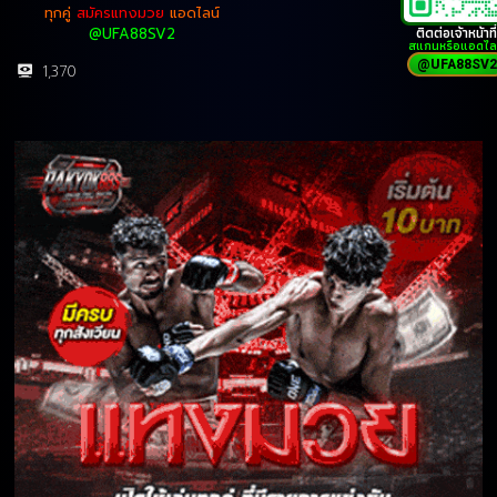
ทุกคู่
สมัครแทงมวย
แอดไลน์
ติดต่อเจ้าหน้าที่
@UFA88SV2
สแกนหรือแอดไล
@UFA88SV2
1,370