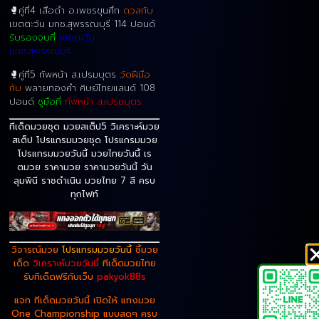
🥊คู่ที่4 เสือดำ อ.เพชรขุนศึก
ดวลกับ
เขตตะวัน มกช.สุพรรณบุรี 114 ปอนด์
รับรองจบที่
เขตตะวัน
มกช.สุพรรณบุรี
🥊คู่ที่5 ทัพหน้า ส.เปรมบุตร
วัดฝีมือ
กับ
พลายทองคำ ศิษย์ไทยแลนด์ 108
ปอนด์
ชูมือที่
ทัพหน้า ส.เปรมบุตร
ทีเด็ดมวยชุด มวยสเต็ป5 วิเคราะห์มวย
สเต็ป โปรแกรมมวยชุด โปรแกรมมวย
โปรแกรมมวยวันนี้ มวยไทยวันนี้ เร
ตมวย ราคามวย ราคามวยวันนี้ วัน
ลุมพินี ราชดำเนิน มวยไทย 7 สี ครบ
ทุกไฟท์
วิจารณ์มวย
โปรแกรมมวยวันนี้
ชี้มวย
เด็ด
วิเคราะห์มวยวันนี้
ทีเด็ดมวยไทย
รับทีเด็ดฟรีกับเว็บ
pakyok88s
แจก ทีเด็ดมวยวันนี้ เปิดให้ แทงมวย
One Championship แบบสดๆ ครบ