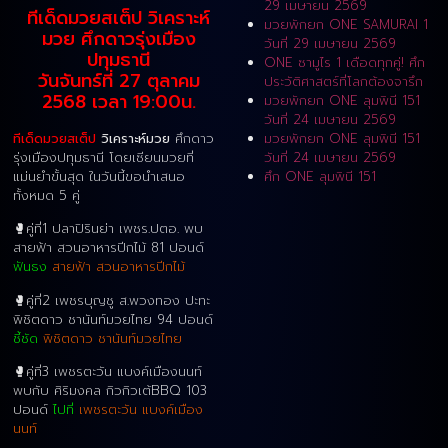
29 เมษายน 2569
ทีเด็ดมวยสเต็ป วิเคราะห์
มวยพักยก ONE SAMURAI 1
มวย ศึกดาวรุ่งเมือง
วันที่ 29 เมษายน 2569
ปทุมธานี
ONE ซามูไร 1 เดือดทุกคู่! ศึก
วันจันทร์ที่ 27 ตุลาคม
ประวัติศาสตร์ที่โลกต้องจารึก
2568 เวลา 19:00น.
มวยพักยก ONE ลุมพินี 151
วันที่ 24 เมษายน 2569
ทีเด็ดมวยสเต็ป
วิเคราะห์มวย
ศึกดาว
มวยพักยก ONE ลุมพินี 151
รุ่งเมืองปทุมธานี โดยเซียนมวยที่
วันที่ 24 เมษายน 2569
แม่นยำขั้นสุด ในวันนี้ขอนำเสนอ
ศึก ONE ลุมพินี 151
ทั้งหมด 5 คู่
🥊คู่ที่1 ปลาปิรินย่า เพชร.ปตอ. พบ
สายฟ้า สวนอาหารปีกไม้ 81 ปอนด์
ฟันธง
สายฟ้า สวนอาหารปีกไม้
🥊คู่ที่2 เพชรบุญชู ส.พวงทอง ปะทะ
พิชิตดาว ชานันท์มวยไทย 94 ปอนด์
ชี้ชัด
พิชิตดาว ชานันท์มวยไทย
🥊คู่ที่3 เพชรตะวัน แบงค์เมืองนนท์
พบกับ ศิริมงคล กิวกิวเต้BBQ 103
ปอนด์
ไปที่
เพชรตะวัน แบงค์เมือง
นนท์