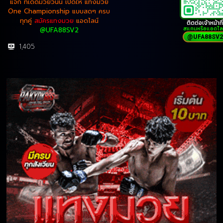
แจก ทีเด็ดมวยวันนี้ เปิดให้ แทงมวย
One Championship แบบสดๆ ครบ
ทุกคู่
สมัครแทงมวย
แอดไลน์
ติดต่อเจ้าหน้าที่
สแกนหรือแอดไล
@UFA88SV2
@UFA88SV2
1,405