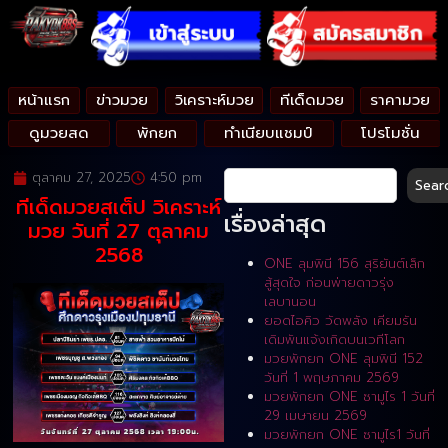
หน้าแรก
ข่าวมวย
วิเคราะห์มวย
ทีเด็ดมวย
ราคามวย
ดูมวยสด
พักยก
ทำเนียบแชมป์
โปรโมชั่น
ตุลาคม 27, 2025
4:50 pm
Sear
ทีเด็ดมวยสเต็ป วิเคราะห์
เรื่องล่าสุด
มวย วันที่ 27 ตุลาคม
2568
ONE ลุมพินี 156 สุริยันต์เล็ก
สู้สุดใจ ก่อนพ่ายดาวรุ่ง
เลบานอน
ยอดไอคิว วัดพลัง เคียมรัน
เดิมพันแจ้งเกิดบนเวทีโลก
มวยพักยก ONE ลุมพินี 152
วันที่ 1 พฤษภาคม 2569
มวยพักยก ONE ซามูไร 1 วันที่
29 เมษายน 2569
มวยพักยก ONE ซามูไร1 วันที่