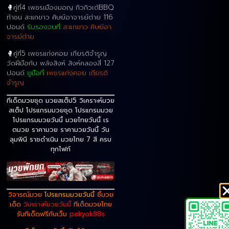
🥊คู่ที่4 เพชรเมืองมอญ กิวกิวเต้BBQ
ท้าชน สะแกขาว ศิษย์อาจารย์ต่าย 116
ปอนด์
รับรองจบที่
สะแกขาว ศิษย์อา
จารย์ต่าย
🥊คู่ที่5 เพชรแก่งคอย เกียรติจำรูญ
วัดฝีมือกับ พลังสิงห์ สิงห์คลองสี่ 127
ปอนด์
ชูมือที่
เพชรแก่งคอย เกียรติ
จำรูญ
ทีเด็ดมวยชุด มวยสเต็ป5 วิเคราะห์มวย
สเต็ป โปรแกรมมวยชุด โปรแกรมมวย
โปรแกรมมวยวันนี้ มวยไทยวันนี้ เร
ตมวย ราคามวย ราคามวยวันนี้ วัน
ลุมพินี ราชดำเนิน มวยไทย 7 สี ครบ
ทุกไฟท์
วิจารณ์มวย
โปรแกรมมวยวันนี้
ชี้มวย
เด็ด
วิเคราะห์มวยวันนี้
ทีเด็ดมวยไทย
รับทีเด็ดฟรีกับเว็บ
pakyok88s