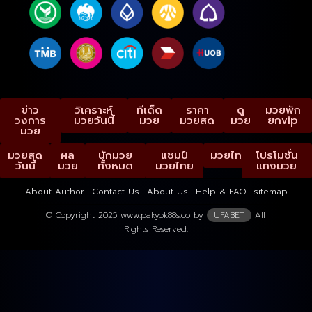
ข่าว
วิเคราะห์
ทีเด็ด
ราคา
ดู
มวยพัก
วงการ
มวยวันนี้
มวย
มวยสด
มวย
ยกvip
มวย
มวยสด
ผล
นักมวย
แชมป์
มวยไทย
โปรโมชั่น
วันนี้
มวย
ทั้งหมด
มวยไทย
แทงมวย
About Author
Contact Us
About Us
Help & FAQ
sitemap
© Copyright 2025 www.pakyok88s.co by
UFABET
All
Rights Reserved.