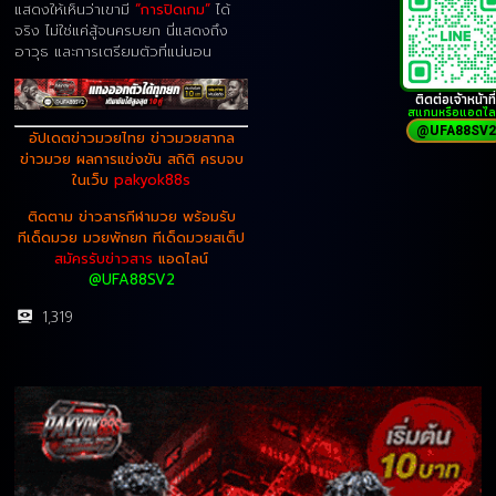
แสดงให้เห็นว่าเขามี
“การปิดเกม”
ได้
จริง ไม่ใช่แค่สู้จนครบยก นี่แสดงถึง
อาวุธ และการเตรียมตัวที่แน่นอน
ติดต่อเจ้าหน้าที่
สแกนหรือแอดไล
@UFA88SV2
อัปเดตข่าวมวยไทย ข่าวมวยสากล
ข่าวมวย ผลการแข่งขัน สถิติ ครบจบ
ในเว็บ
pakyok88s
ติดตาม ข่าวสารกีฬามวย พร้อมรับ
ทีเด็ดมวย มวยพักยก ทีเด็ดมวยสเต็ป
สมัครรับข่าวสาร
แอดไลน์
@UFA88SV2
1,319