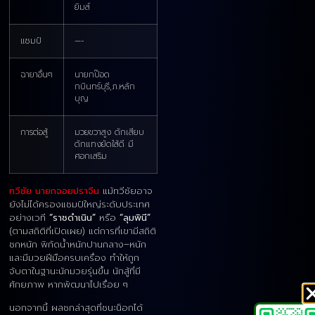
ยิมส์
แชมป์
—-
ฉายาอื่นๆ
นายกป๊อด
กบินทร์บุรี,ภ.หลัก
บุญ
การต่อสู้
มวยขวาสูง ดักเสียบ
ดักแทงยัดใส้ดี มี
ศอกเสริม
ทวีชัย นายกจอยปราจีน
แม้ทวีชัยอาจ
ยังไม่ได้ครองแชมป์ใหญ่ระดับประเทศ
อย่างเวที
“ราชดำเนิน”
หรือ
“ลุมพินี”
(ตามสถิติที่เปิดเผย) แต่การที่เขามีสถิติ
ชกหนัก พิกัดน้ำหนักปานกลาง–หนัก
และมีมวยฝีมือครบเครื่อง ทำให้ถูก
จับตาในฐานะนักมวยรุ่นขึ้น นักสู้ที่มี
ศักยภาพ หากพัฒนาไปเรื่อย ๆ
นอกจากนี้ ผลชกล่าสุดที่ชนะน็อกได้