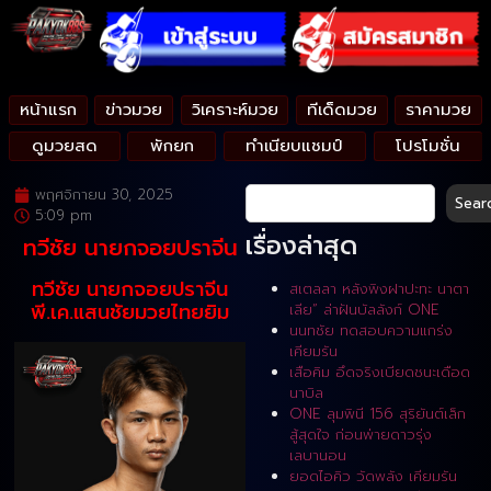
หน้าแรก
ข่าวมวย
วิเคราะห์มวย
ทีเด็ดมวย
ราคามวย
ดูมวยสด
พักยก
ทำเนียบแชมป์
โปรโมชั่น
พฤศจิกายน 30, 2025
Sear
5:09 pm
เรื่องล่าสุด
ทวีชัย นายกจอยปราจีน
ทวีชัย นายกจอยปราจีน
สเตลลา หลังพิงฝาปะทะ นาตา
พี.เค.แสนชัยมวยไทยยิม
เลีย” ล่าฝันบัลลังก์ ONE
นนทชัย ทดสอบความแกร่ง
เคียมรัน
เสือคิม อึดจริงเบียดชนะเดือด
นาบิล
ONE ลุมพินี 156 สุริยันต์เล็ก
สู้สุดใจ ก่อนพ่ายดาวรุ่ง
เลบานอน
ยอดไอคิว วัดพลัง เคียมรัน