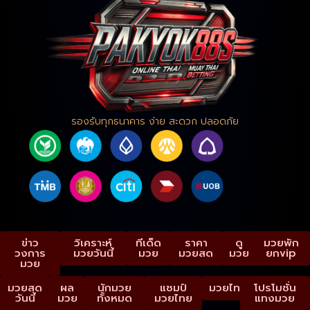
รองรับทุกธนาคาร ง่าย สะดวก ปลอดภัย
ข่าว
วิเคราะห์
ทีเด็ด
ราคา
ดู
มวยพัก
วงการ
มวยวันนี้
มวย
มวยสด
มวย
ยกvip
มวย
มวยสด
ผล
นักมวย
แชมป์
มวยไทย
โปรโมชั่น
วันนี้
มวย
ทั้งหมด
มวยไทย
แทงมวย