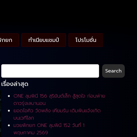
พักยก
ทำเนียบแชมป์
โปรโมชั่น
Search
เรื่องล่าสุด
ONE ลุมพินี 156 สุริยันต์เล็ก สู้สุดใจ ก่อนพ่าย
ดาวรุ่งเลบานอน
ยอดไอคิว วัดพลัง เคียมรัน เดิมพันแจ้งเกิด
บนเวทีโลก
มวยพักยก ONE ลุมพินี 152 วันที่ 1
พฤษภาคม 2569