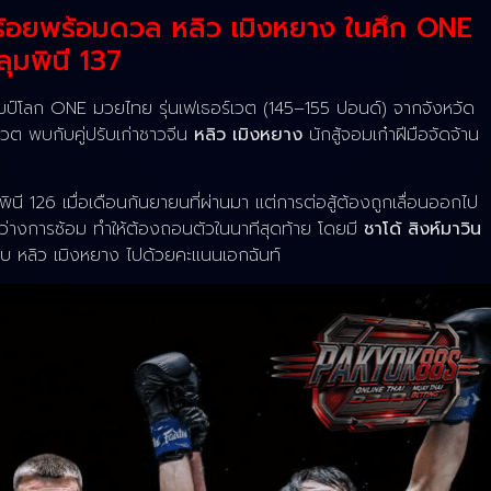
็มร้อยพร้อมดวล หลิว เมิงหยาง ในศึก ONE
ลุมพินี 137
มป์โลก ONE มวยไทย รุ่นเฟเธอร์เวต (145–155 ปอนด์) จากจังหวัด
์เวต พบกับคู่ปรับเก่าชาวจีน
หลิว เมิงหยาง
นักสู้จอมเก๋าฝีมือจัดจ้าน
พินี 126 เมื่อเดือนกันยายนที่ผ่านมา แต่การต่อสู้ต้องถูกเลื่อนออกไป
ะหว่างการซ้อม ทำให้ต้องถอนตัวในนาทีสุดท้าย โดยมี
ชาโด้ สิงห์มาวิน
้กับ หลิว เมิงหยาง ไปด้วยคะแนนเอกฉันท์