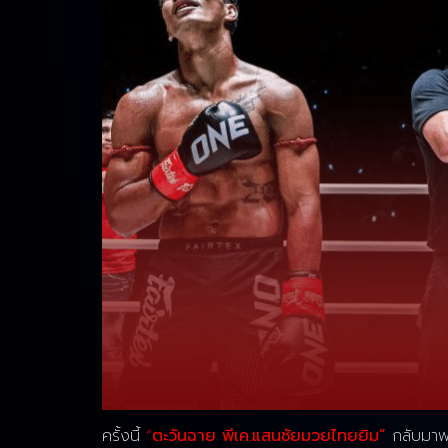
ครั้งนี้
“
ตะวันฉาย พีเค.แสนชัยมวยไทยยิม”
กลับมาพร้