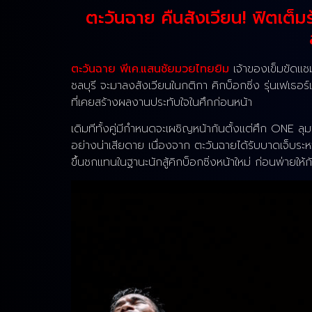
ตะวันฉาย คืนสังเวียน! ฟิตเต
ตะวันฉาย พีเค.แสนชัยมวยไทยยิม
เจ้าของเข็มขัดแช
ชลบุรี จะมาลงสังเวียนในกติกา คิกบ็อกซิ่ง รุ่นเฟเธอร
ที่เคยสร้างผลงานประทับใจในศึกก่อนหน้า
เดิมทีทั้งคู่มีกำหนดจะเผชิญหน้ากันตั้งแต่ศึก ONE ลุม
อย่างน่าเสียดาย เนื่องจาก ตะวันฉายได้รับบาดเจ็บร
ขึ้นชกแทนในฐานะนักสู้คิกบ็อกซิ่งหน้าใหม่ ก่อนพ่ายให