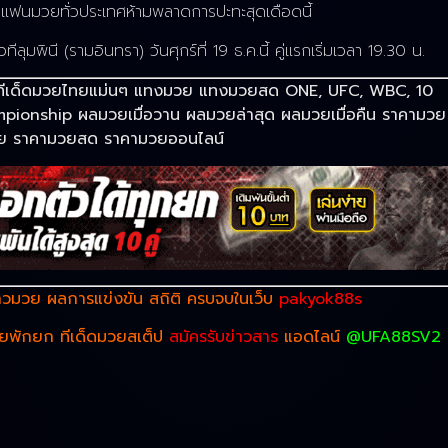
 แฟนมวยทั่วประเทศห้ามพลาดการปะทะสุดเดือดนี้
พินี (รามอินทรา) วันศุกร์ที่ 19 ธ.ค.นี้ คู่แรกเริ่มเวลา 19.30 น.
ยไทย ทีเด็ดมวยไทยแม่นๆ แทงมวย แทงมวยสด ONE, UFC, WBC, 10
pionship ผลมวยเมื่อวาน ผลมวยล่าสุด ผลมวยเมื่อคืน ราคามวย
มวย ราคามวยสด ราคามวยออนไลน์
วมวย ผลการแข่งขัน สถิติ ครบจบในเว็บ
pakyok88s
วยพักยก ทีเด็ดมวยสเต็ป
สมัครรับข่าวสาร
แอดไลน์
@UFA88SV2