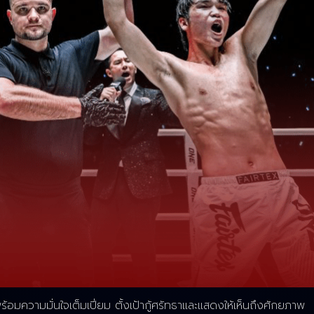
อมความมั่นใจเต็มเปี่ยม ตั้งเป้ากู้ศรัทธาและแสดงให้เห็นถึงศักยภาพ