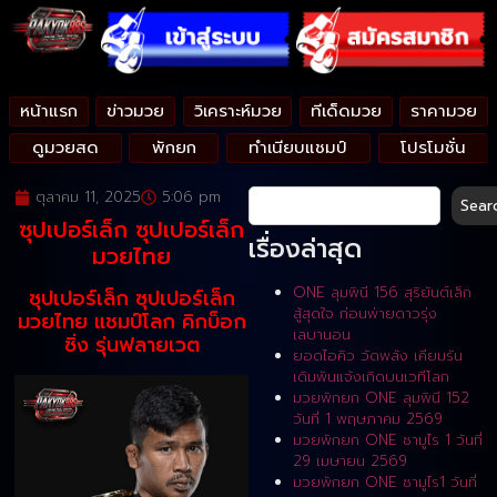
หน้าแรก
ข่าวมวย
วิเคราะห์มวย
ทีเด็ดมวย
ราคามวย
ดูมวยสด
พักยก
ทำเนียบแชมป์
โปรโมชั่น
ตุลาคม 11, 2025
5:06 pm
Sear
ซุปเปอร์เล็ก ซุปเปอร์เล็ก
เรื่องล่าสุด
มวยไทย
ONE ลุมพินี 156 สุริยันต์เล็ก
ซุปเปอร์เล็ก ซุปเปอร์เล็ก
สู้สุดใจ ก่อนพ่ายดาวรุ่ง
มวยไทย แชมป์โลก คิกบ็อก
เลบานอน
ซิ่ง รุ่นฟลายเวต
ยอดไอคิว วัดพลัง เคียมรัน
เดิมพันแจ้งเกิดบนเวทีโลก
มวยพักยก ONE ลุมพินี 152
วันที่ 1 พฤษภาคม 2569
มวยพักยก ONE ซามูไร 1 วันที่
29 เมษายน 2569
มวยพักยก ONE ซามูไร1 วันที่